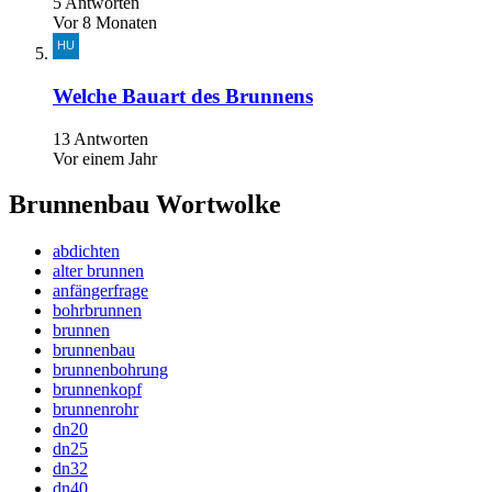
5 Antworten
Vor 8 Monaten
Welche Bauart des Brunnens
13 Antworten
Vor einem Jahr
Brunnenbau Wortwolke
abdichten
alter brunnen
anfängerfrage
bohrbrunnen
brunnen
brunnenbau
brunnenbohrung
brunnenkopf
brunnenrohr
dn20
dn25
dn32
dn40