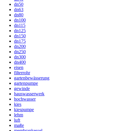
dn50
dn63
dn80
dn100
dn115
dn125
dn150
dn175
dn200
dn250
dn300
dn400
eisen
filterrohr
gartenbewässerung
gartenpumpe
gewinde
hauswasserwerk
hochwasser
kies
kiespumpe
lehm
luft
maße
membrankessel