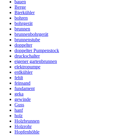
bauen
Berge
Bierkühler
bohren
bohrgerät
brunnen
brunnenbohrgerät
brunnenstube
doppelter
doppelter Pumpenstock
druckschalter
eigener gartenbrunnen
elektropumpe
erdkühler
fehlt
feinsand
fundament
geka
gewinde
Guss
hanf
holz
Holzbrunnen
Holzrohr
Hopfenhöhle