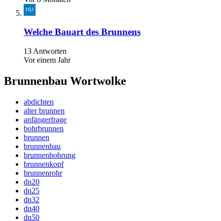
Welche Bauart des Brunnens
13 Antworten
Vor einem Jahr
Brunnenbau Wortwolke
abdichten
alter brunnen
anfängerfrage
bohrbrunnen
brunnen
brunnenbau
brunnenbohrung
brunnenkopf
brunnenrohr
dn20
dn25
dn32
dn40
dn50