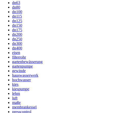
dn63
dn80
dn100
dn115
dn125
dn150
dn175
dn200
dn250
dn300
dn400
eisen
filterrohr
gartenbewässerung
gartenpumpe
gewinde
hauswasserwerk
hochwasser
kies
kiespumpe
lehm
luft
maße
membrankessel
presscontrol