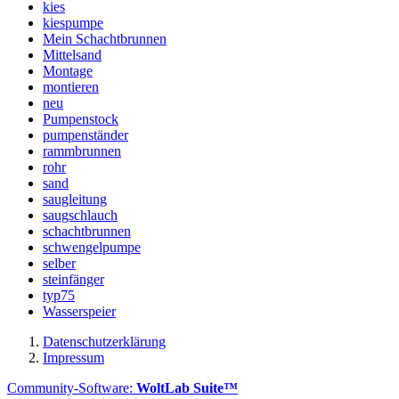
kies
kiespumpe
Mein Schachtbrunnen
Mittelsand
Montage
montieren
neu
Pumpenstock
pumpenständer
rammbrunnen
rohr
sand
saugleitung
saugschlauch
schachtbrunnen
schwengelpumpe
selber
steinfänger
typ75
Wasserspeier
Datenschutzerklärung
Impressum
Community-Software:
WoltLab Suite™