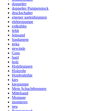
doppelter
doppelter Pumpenstock
druckschalter
eigener gartenbrunnen
elektropumpe
erdkühler
fehlt
feinsand
fundament
geka
gewinde
Guss
hanf
holz
Holzbrunnen
Holzrohr
Hopfenhöhle
kies
kiespumpe
Mein Schachtbrunnen
Mittelsand
Montage
montieren
neu
Pumpenstock