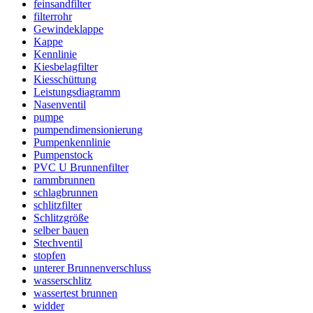
feinsandfilter
filterrohr
Gewindeklappe
Kappe
Kennlinie
Kiesbelagfilter
Kiesschüttung
Leistungsdiagramm
Nasenventil
pumpe
pumpendimensionierung
Pumpenkennlinie
Pumpenstock
PVC U Brunnenfilter
rammbrunnen
schlagbrunnen
schlitzfilter
Schlitzgröße
selber bauen
Stechventil
stopfen
unterer Brunnenverschluss
wasserschlitz
wassertest brunnen
widder