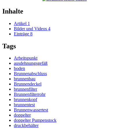
Inhalte
Artikel
1
Bilder und Videos
4
Einträge
8
Tags
Arbeitspunkt
ausdehnungsgefäß
boden
Brunnenabschluss
brunnenbau
Brunnendeckel
brunnenfilter
Brunnenfilterrohr
brunnenkopf
brunnentest
Brunnenwassertest
doppelter
doppelter Pumpenstock
druckbehälter