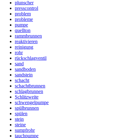
plunscher
presscontrol
problem
probleme
pumpe
quellton
rammbrunnen
reaktivieren
reinigung
rohr
rückschlagventil
sand
sandboden
sandstein
schacht
schachtbrunnen
schlagbrunnen
Schlitzweite
schwengelpumpe
spülbrunnen
spülen
stein
steine
sumpfrohr
tauchpumpe