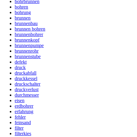
bohrbrunnen
bohren
bohrung
brunnen
brunnenbau
brunnen bohren
brunnenbohrer
brunnenkopf
brunnenpumpe
brunnenrohr
brunnenstube
defekt
druck
druckabfall
druckkessel
druckschalter
druckverlust
durchmesser
eisen
erdbohrer
erfahrung
fehler
feinsand
filter
filterkies