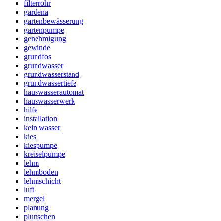
filterrohr
gardena
gartenbewässerung
gartenpumpe
genehmigung
gewinde
grundfos
grundwasser
grundwasserstand
grundwassertiefe
hauswasserautomat
hauswasserwerk
hilfe
installation
kein wasser
kies
kiespumpe
kreiselpumpe
lehm
lehmboden
lehmschicht
luft
mergel
planung
plunschen