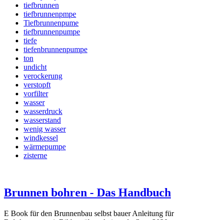
tiefbrunnen
tiefbrunnenpmpe
Tiefbrunnenpume
tiefbrunnenpumpe
tiefe
tiefenbrunnenpumpe
ton
undicht
verockerung
verstopft
vorfilter
wasser
wasserdruck
wasserstand
wenig wasser
windkessel
wärmepumpe
zisterne
Brunnen bohren - Das Handbuch
E Book für den Brunnenbau selbst bauer Anleitung für