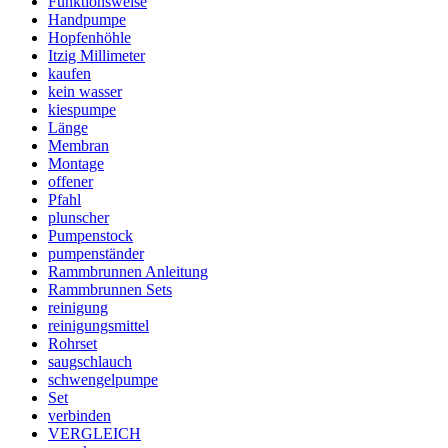
Funktionsweise
Handpumpe
Hopfenhöhle
Itzig Millimeter
kaufen
kein wasser
kiespumpe
Länge
Membran
Montage
offener
Pfahl
plunscher
Pumpenstock
pumpenständer
Rammbrunnen Anleitung
Rammbrunnen Sets
reinigung
reinigungsmittel
Rohrset
saugschlauch
schwengelpumpe
Set
verbinden
VERGLEICH