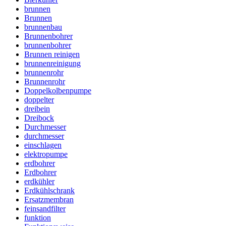
brunnen
Brunnen
brunnenbau
Brunnenbohrer
brunnenbohrer
Brunnen reinigen
brunnenreinigung
brunnenrohr
Brunnenrohr
Doppelkolbenpumpe
doppelter
dreibein
Dreibock
Durchmesser
durchmesser
einschlagen
elektropumpe
erdbohrer
Erdbohrer
erdkühler
Erdkühlschrank
Ersatzmembran
feinsandfilter
funktion