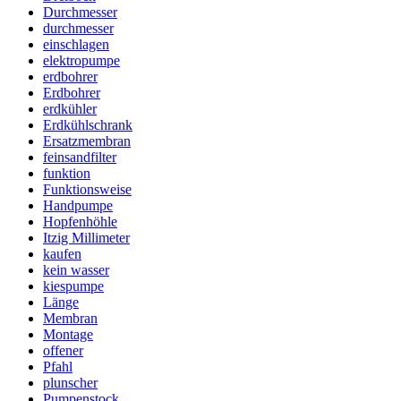
Durchmesser
durchmesser
einschlagen
elektropumpe
erdbohrer
Erdbohrer
erdkühler
Erdkühlschrank
Ersatzmembran
feinsandfilter
funktion
Funktionsweise
Handpumpe
Hopfenhöhle
Itzig Millimeter
kaufen
kein wasser
kiespumpe
Länge
Membran
Montage
offener
Pfahl
plunscher
Pumpenstock