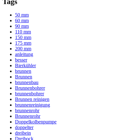
Tags
50 mm
60 mm
90 mm
110 mm
150 mm
175 mm
200 mm
anleitung
besser
Bierkühler
brunnen
Brunnen
brunnenbau
Brunnenbohrer
brunnenbohrer
Brunnen reinigen
brunnenreinigung
brunnenrohr
Brunnenrohr
Doppelkolbenpumpe
doppelter
dreibein
Dreibock