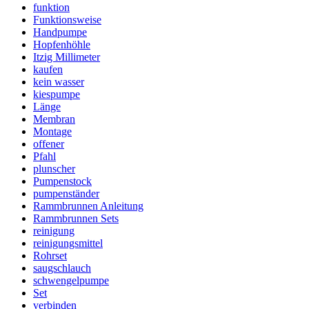
funktion
Funktionsweise
Handpumpe
Hopfenhöhle
Itzig Millimeter
kaufen
kein wasser
kiespumpe
Länge
Membran
Montage
offener
Pfahl
plunscher
Pumpenstock
pumpenständer
Rammbrunnen Anleitung
Rammbrunnen Sets
reinigung
reinigungsmittel
Rohrset
saugschlauch
schwengelpumpe
Set
verbinden