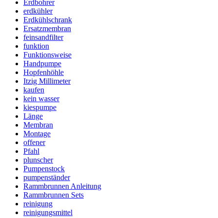
Erdbohrer
erdkühler
Erdkühlschrank
Ersatzmembran
feinsandfilter
funktion
Funktionsweise
Handpumpe
Hopfenhöhle
Itzig Millimeter
kaufen
kein wasser
kiespumpe
Länge
Membran
Montage
offener
Pfahl
plunscher
Pumpenstock
pumpenständer
Rammbrunnen Anleitung
Rammbrunnen Sets
reinigung
reinigungsmittel