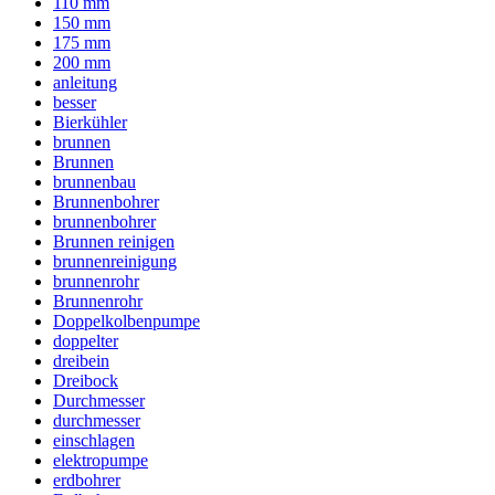
110 mm
150 mm
175 mm
200 mm
anleitung
besser
Bierkühler
brunnen
Brunnen
brunnenbau
Brunnenbohrer
brunnenbohrer
Brunnen reinigen
brunnenreinigung
brunnenrohr
Brunnenrohr
Doppelkolbenpumpe
doppelter
dreibein
Dreibock
Durchmesser
durchmesser
einschlagen
elektropumpe
erdbohrer