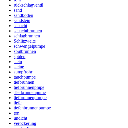
rückschlagventil
sand
sandboden
sandstein
schacht
schachtbrunnen
schlagbrunnen
Schlitzweite
schwengelpumpe
spülbrunnen
spülen
stein
steine
sumpfrohr
tauchpumpe
tiefbrunnen
tiefbrunnenpmpe
Tiefbrunnenpume
tiefbrunnenpumpe
tiefe
tiefenbrunnenpumpe
ton
undicht
verockerung