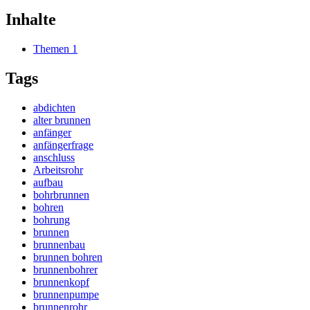
Inhalte
Themen
1
Tags
abdichten
alter brunnen
anfänger
anfängerfrage
anschluss
Arbeitsrohr
aufbau
bohrbrunnen
bohren
bohrung
brunnen
brunnenbau
brunnen bohren
brunnenbohrer
brunnenkopf
brunnenpumpe
brunnenrohr