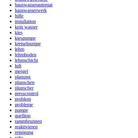
hauswasserautomat
hauswasserwerk
hilfe
installation
kein wasser
kies
kiespumpe
kreiselpumpe
lehm
lehmboden
lehmschicht
luft
mergel
planung
plunschen
plunscher
presscontrol
problem
probleme
pumpe
quellton
rammbrunnen
reaktivieren
reinigung
rohr