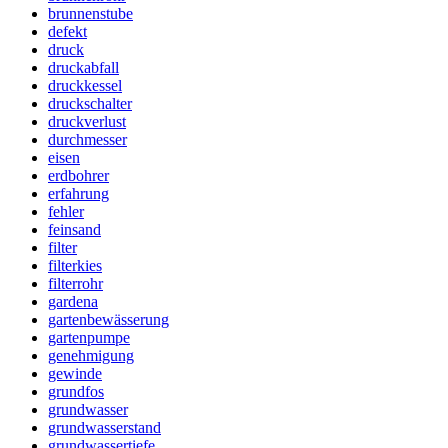
brunnenstube
defekt
druck
druckabfall
druckkessel
druckschalter
druckverlust
durchmesser
eisen
erdbohrer
erfahrung
fehler
feinsand
filter
filterkies
filterrohr
gardena
gartenbewässerung
gartenpumpe
genehmigung
gewinde
grundfos
grundwasser
grundwasserstand
grundwassertiefe