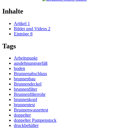
Inhalte
Artikel
1
Bilder und Videos
2
Einträge
8
Tags
Arbeitspunkt
ausdehnungsgefäß
boden
Brunnenabschluss
brunnenbau
Brunnendeckel
brunnenfilter
Brunnenfilterrohr
brunnenkopf
brunnentest
Brunnenwassertest
doppelter
doppelter Pumpenstock
druckbehälter