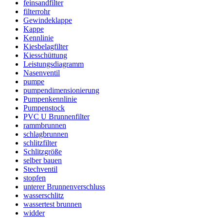
feinsandfilter
filterrohr
Gewindeklappe
Kappe
Kennlinie
Kiesbelagfilter
Kiesschüttung
Leistungsdiagramm
Nasenventil
pumpe
pumpendimensionierung
Pumpenkennlinie
Pumpenstock
PVC U Brunnenfilter
rammbrunnen
schlagbrunnen
schlitzfilter
Schlitzgröße
selber bauen
Stechventil
stopfen
unterer Brunnenverschluss
wasserschlitz
wassertest brunnen
widder