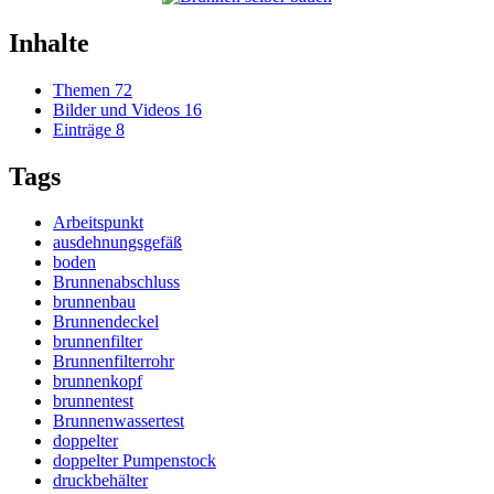
Inhalte
Themen
72
Bilder und Videos
16
Einträge
8
Tags
Arbeitspunkt
ausdehnungsgefäß
boden
Brunnenabschluss
brunnenbau
Brunnendeckel
brunnenfilter
Brunnenfilterrohr
brunnenkopf
brunnentest
Brunnenwassertest
doppelter
doppelter Pumpenstock
druckbehälter