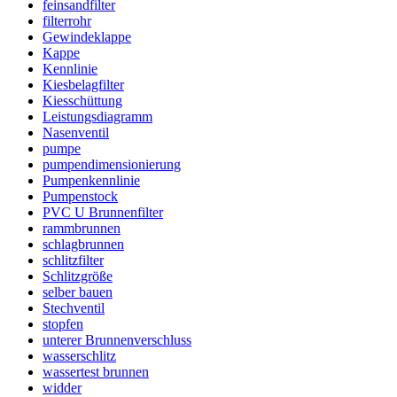
feinsandfilter
filterrohr
Gewindeklappe
Kappe
Kennlinie
Kiesbelagfilter
Kiesschüttung
Leistungsdiagramm
Nasenventil
pumpe
pumpendimensionierung
Pumpenkennlinie
Pumpenstock
PVC U Brunnenfilter
rammbrunnen
schlagbrunnen
schlitzfilter
Schlitzgröße
selber bauen
Stechventil
stopfen
unterer Brunnenverschluss
wasserschlitz
wassertest brunnen
widder