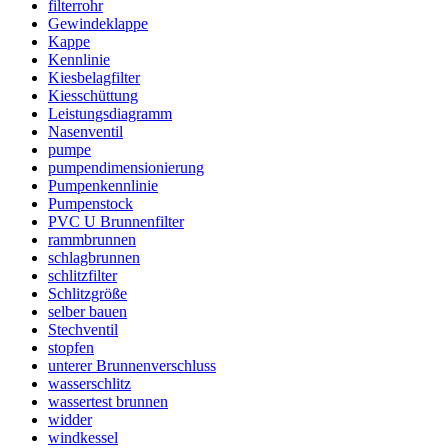
filterrohr
Gewindeklappe
Kappe
Kennlinie
Kiesbelagfilter
Kiesschüttung
Leistungsdiagramm
Nasenventil
pumpe
pumpendimensionierung
Pumpenkennlinie
Pumpenstock
PVC U Brunnenfilter
rammbrunnen
schlagbrunnen
schlitzfilter
Schlitzgröße
selber bauen
Stechventil
stopfen
unterer Brunnenverschluss
wasserschlitz
wassertest brunnen
widder
windkessel