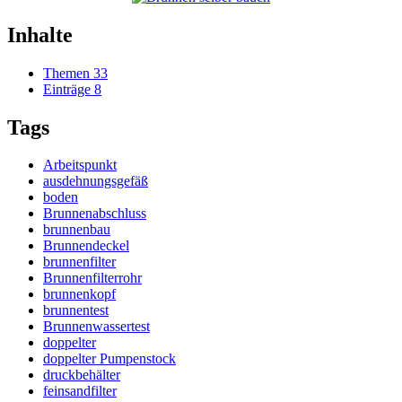
Inhalte
Themen
33
Einträge
8
Tags
Arbeitspunkt
ausdehnungsgefäß
boden
Brunnenabschluss
brunnenbau
Brunnendeckel
brunnenfilter
Brunnenfilterrohr
brunnenkopf
brunnentest
Brunnenwassertest
doppelter
doppelter Pumpenstock
druckbehälter
feinsandfilter