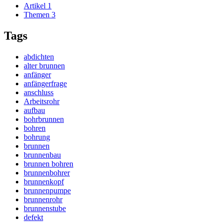
Artikel
1
Themen
3
Tags
abdichten
alter brunnen
anfänger
anfängerfrage
anschluss
Arbeitsrohr
aufbau
bohrbrunnen
bohren
bohrung
brunnen
brunnenbau
brunnen bohren
brunnenbohrer
brunnenkopf
brunnenpumpe
brunnenrohr
brunnenstube
defekt