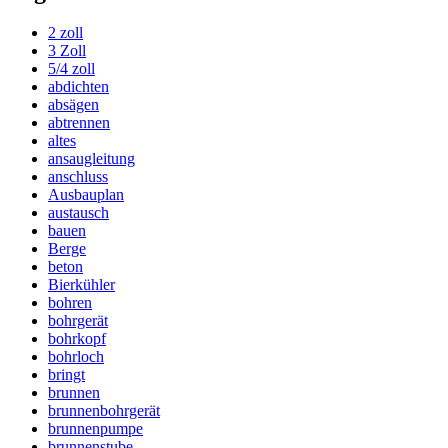
2 zoll
3 Zoll
5/4 zoll
abdichten
absägen
abtrennen
altes
ansaugleitung
anschluss
Ausbauplan
austausch
bauen
Berge
beton
Bierkühler
bohren
bohrgerät
bohrkopf
bohrloch
bringt
brunnen
brunnenbohrgerät
brunnenpumpe
brunnenstube