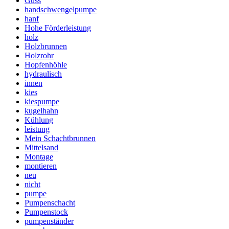
Guss
handschwengelpumpe
hanf
Hohe Förderleistung
holz
Holzbrunnen
Holzrohr
Hopfenhöhle
hydraulisch
innen
kies
kiespumpe
kugelhahn
Kühlung
leistung
Mein Schachtbrunnen
Mittelsand
Montage
montieren
neu
nicht
pumpe
Pumpenschacht
Pumpenstock
pumpenständer