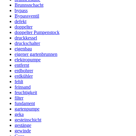
Brunnsnchacht
bypass
Bypassventil
defekt
doppelter
doppelter Pumpenstock
druckkessel
druckschalter
eigenbau
eigener gartenbrunnen
elektropumpe
entfernt
erdbohrer
erdkühler
fehlt
feinsand
feuchtigkeit
filter
fundament
gartenpumpe
geka
gesteinschicht
gestänge
gewinde