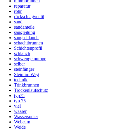
rammbrunnen
reparatur
rohr
rückschlagventil
sand
sandanteile
saugleitung
saugschlauch
schachtbrunnen
Schichtenprofil
schlauch
schwengelpumpe
selber
steinfänger
Stein im Weg
technik
Trinkbrunnen
Trockenlaufschutz
typ75
typ 75
viel
wasser
Wasserspeier
Webcam
Weide