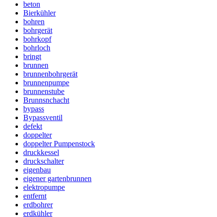
beton
Bierkühler
bohren
bohrgerät
bohrkopf
bohrloch
bringt
brunnen
brunnenbohrgerät
brunnenpumpe
brunnenstube
Brunnsnchacht
bypass
Bypassventil
defekt
doppelter
doppelter Pumpenstock
druckkessel
druckschalter
eigenbau
eigener gartenbrunnen
elektropumpe
entfernt
erdbohrer
erdkühler