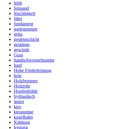
fehlt
feinsand
feuchtigkeit
filter
fundament
gartenpumpe
geka
gesteinschicht
gestänge
gewinde
Guss
handschwengelpumpe
hanf
Hohe Förderleistung
holz
Holzbrunnen
Holzrohr
Hopfenhöhle
hydraulisch
innen
kies
kiespumpe
kugelhahn
Kühlung
leistung