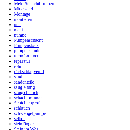
Mein Schachtbrunnen
Mittelsand
Montage
montieren
neu
nicht
pumpe
Pumpenschacht
Pumpenstock
pumpenständer
rammbrunnen
reparatur
rohr
rückschlagventil
sand
sandanteile
saugleitung
saugschlauch
schachtbrunnen
Schichtenprofil
schlauch
schwengelpumpe
selber
steinfänger
Stein im Weg