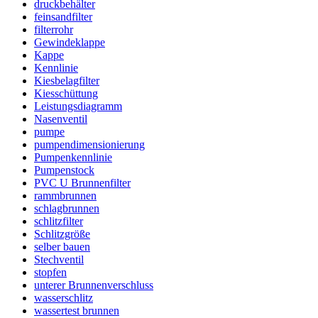
druckbehälter
feinsandfilter
filterrohr
Gewindeklappe
Kappe
Kennlinie
Kiesbelagfilter
Kiesschüttung
Leistungsdiagramm
Nasenventil
pumpe
pumpendimensionierung
Pumpenkennlinie
Pumpenstock
PVC U Brunnenfilter
rammbrunnen
schlagbrunnen
schlitzfilter
Schlitzgröße
selber bauen
Stechventil
stopfen
unterer Brunnenverschluss
wasserschlitz
wassertest brunnen