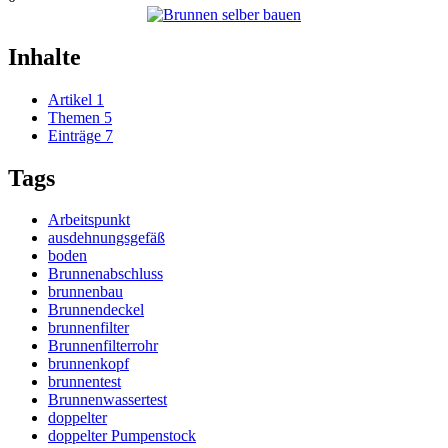
Inhalte
Artikel
1
Themen
5
Einträge
7
Tags
Arbeitspunkt
ausdehnungsgefäß
boden
Brunnenabschluss
brunnenbau
Brunnendeckel
brunnenfilter
Brunnenfilterrohr
brunnenkopf
brunnentest
Brunnenwassertest
doppelter
doppelter Pumpenstock