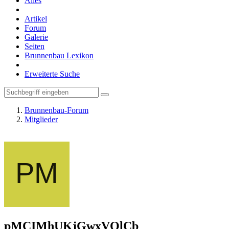
Alles
Artikel
Forum
Galerie
Seiten
Brunnenbau Lexikon
Erweiterte Suche
Brunnenbau-Forum
Mitglieder
pMCIMhUKjGwxVQlCb