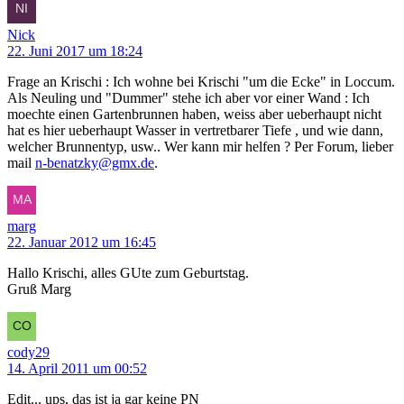
Nick
22. Juni 2017 um 18:24
Frage an Krischi : Ich wohne bei Krischi "um die Ecke" in Loccum.
Als Neuling und "Dummer" stehe ich aber vor einer Wand : Ich
moechte einen Gartenbrunnen haben, weiss aber ueberhaupt nicht
hat es hier ueberhaupt Wasser in vertretbarer Tiefe , und wie dann,
welcher Brunnentyp, usw.. Wer kann mir helfen ? Per Forum, lieber
mail
n-benatzky@gmx.de
.
marg
22. Januar 2012 um 16:45
Hallo Krischi, alles GUte zum Geburtstag.
Gruß Marg
cody29
14. April 2011 um 00:52
Edit... ups, das ist ja gar keine PN