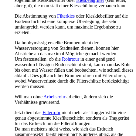
sogenannte Kiesklebefilter oder
Kiesbelagfilter
(sehr teuer,
aber gut), die man statt einer Kiesschüttung verbauen kann.
Die Abstimmung von
Filterkies
oder Kiesklebefilter auf die
Bodenschicht ist eine komplexe Überlegung, die sehr
umfangreich werden kann, um maximale Ergebnisse zu
erzielen.
Da hobbymässig erstellte Brunnen nicht der
Wasserversorgung von Stadtteilen dienen, können hier
Abstriche an das maximal Mögliche gemacht werden.
Um festzustellen, ob die
Rohrtour
in einer genügend
wasserdurchlässigen Bodenschicht steht, kann man das Rohr
bis oben mit Wasser füllen und beobachten, wie schnell dieses
abläuft. Dies gilt auch bei Brunnenrohren mit Filterrohren,
wobei Wasserverluste durch die Filterschlitze berücksichtigt
werden müssen.
Will man ohne
Arbeitsrohr
arbeiten, ändern sich die
Verhältnisse gravierend.
Jetzt dient das
Filterrohr
nicht mehr als Traggerüst für eine
genau abgestimmte Kiesfilterschicht, sondern als Traggerüst
für das Erdreich um die Filteröffnungen.
Da man meistens nicht weiss, wie sich das Erdreich
zusammensetzt, bleibt einem nichts anderes übrig, als die