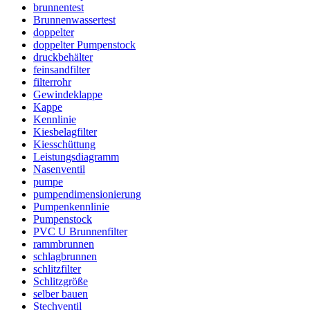
brunnentest
Brunnenwassertest
doppelter
doppelter Pumpenstock
druckbehälter
feinsandfilter
filterrohr
Gewindeklappe
Kappe
Kennlinie
Kiesbelagfilter
Kiesschüttung
Leistungsdiagramm
Nasenventil
pumpe
pumpendimensionierung
Pumpenkennlinie
Pumpenstock
PVC U Brunnenfilter
rammbrunnen
schlagbrunnen
schlitzfilter
Schlitzgröße
selber bauen
Stechventil