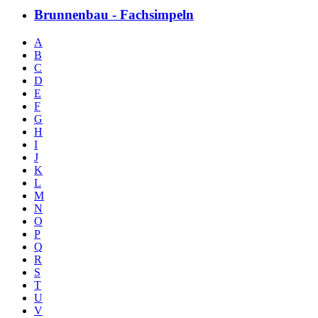
Brunnenbau - Fachsimpeln
A
B
C
D
E
F
G
H
I
J
K
L
M
N
O
P
Q
R
S
T
U
V