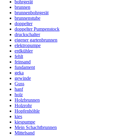
bohrgerät
brunnen
brunnenbohrgerät
brunnenstube
doppelter
doppelter Pumpenstock
druckschalter
eigener gartenbrunnen
elektropumpe
erdkühler
fehlt
feinsand
fundament
geka
gewinde
Guss
hanf
holz
Holzbrunnen
Holzrohr
Hopfenhöhle
kies
kiespumpe
Mein Schachtbrunnen
Mittelsand