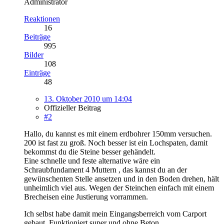
Administrator
Reaktionen
16
Beiträge
995
Bilder
108
Einträge
48
13. Oktober 2010 um 14:04
Offizieller Beitrag
#2
Hallo, du kannst es mit einem erdbohrer 150mm versuchen.
200 ist fast zu groß. Noch besser ist ein Lochspaten, damit
bekommst du die Steine besser gehändelt.
Eine schnelle und feste alternative wäre ein
Schraubfundament 4 Muttern , das kannst du an der
gewünschenten Stelle ansetzen und in den Boden drehen, hält
unheimlich viel aus. Wegen der Steinchen einfach mit einem
Brecheisen eine Justierung vorrammen.
Ich selbst habe damit mein Eingangsberreich vom Carport
gebaut. Funktioniert super und ohne Beton.