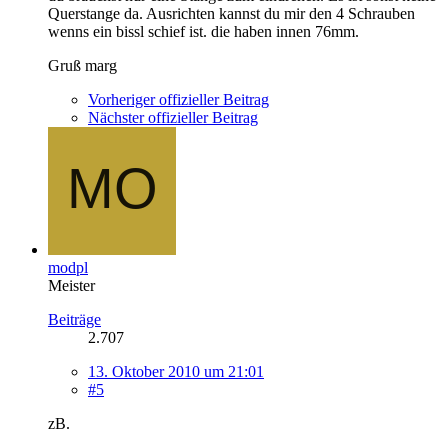
Querstange da. Ausrichten kannst du mir den 4 Schrauben
wenns ein bissl schief ist. die haben innen 76mm.
Gruß marg
Vorheriger offizieller Beitrag
Nächster offizieller Beitrag
modpl
Meister
Beiträge
2.707
13. Oktober 2010 um 21:01
#5
zB.