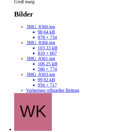
Gruß marg
Bilder
IMG_8360.jpg
98,64 kB
978 × 734
IMG_8366.jpg
103,33 kB
810 × 607
IMG_8361.jpg
106,25 kB
580 × 774
IMG_8363.jpg
99,92 kB
956 × 717
Vorheriger offizieller Beitrag