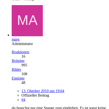
marg
Administrator
Reaktionen
16
Beiträge
995
Bilder
108
Einträge
48
13. Oktober 2010 um 19:04
Offizieller Beitrag
#4
du brauchst nur eine Stange zum eindrehen. Es ist sonst keine