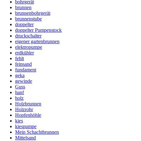
bohrgerät
brunnen
brunnenbohrgerät
brunnenstube
doppelter
doppelter Pumpenstock
druckschalter
eigener gartenbrunnen
elektropumpe
erdkühler
fehlt
feinsand
fundament
geka
gewinde
Guss
hanf
holz
Holzbrunnen
Holzrohr
Hopfenhöhle
kies
kiespumpe
Mein Schachtbrunnen
Mittelsand