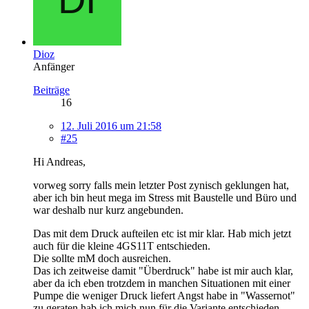
Dioz
Anfänger
Beiträge
16
12. Juli 2016 um 21:58
#25
Hi Andreas,
vorweg sorry falls mein letzter Post zynisch geklungen hat,
aber ich bin heut mega im Stress mit Baustelle und Büro und
war deshalb nur kurz angebunden.
Das mit dem Druck aufteilen etc ist mir klar. Hab mich jetzt
auch für die kleine 4GS11T entschieden.
Die sollte mM doch ausreichen.
Das ich zeitweise damit "Überdruck" habe ist mir auch klar,
aber da ich eben trotzdem in manchen Situationen mit einer
Pumpe die weniger Druck liefert Angst habe in "Wassernot"
zu geraten hab ich mich nun für die Variante entschieden.