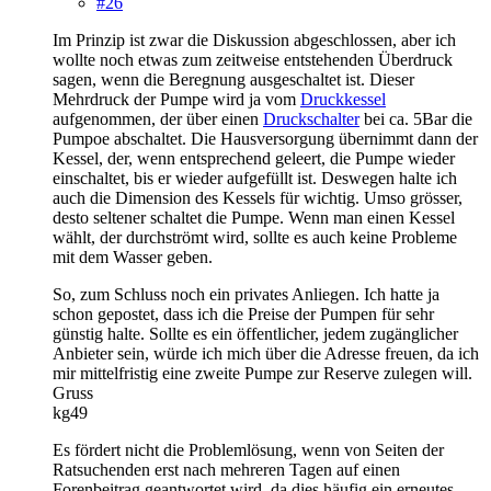
#26
Im Prinzip ist zwar die Diskussion abgeschlossen, aber ich
wollte noch etwas zum zeitweise entstehenden Überdruck
sagen, wenn die Beregnung ausgeschaltet ist. Dieser
Mehrdruck der Pumpe wird ja vom
Druckkessel
aufgenommen, der über einen
Druckschalter
bei ca. 5Bar die
Pumpoe abschaltet. Die Hausversorgung übernimmt dann der
Kessel, der, wenn entsprechend geleert, die Pumpe wieder
einschaltet, bis er wieder aufgefüllt ist. Deswegen halte ich
auch die Dimension des Kessels für wichtig. Umso grösser,
desto seltener schaltet die Pumpe. Wenn man einen Kessel
wählt, der durchströmt wird, sollte es auch keine Probleme
mit dem Wasser geben.
So, zum Schluss noch ein privates Anliegen. Ich hatte ja
schon gepostet, dass ich die Preise der Pumpen für sehr
günstig halte. Sollte es ein öffentlicher, jedem zugänglicher
Anbieter sein, würde ich mich über die Adresse freuen, da ich
mir mittelfristig eine zweite Pumpe zur Reserve zulegen will.
Gruss
kg49
Es fördert nicht die Problemlösung, wenn von Seiten der
Ratsuchenden erst nach mehreren Tagen auf einen
Forenbeitrag geantwortet wird, da dies häufig ein erneutes