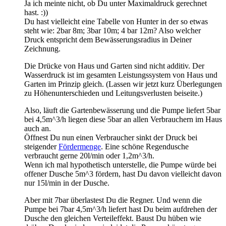
Ja ich meinte nicht, ob Du unter Maximaldruck gerechnet
hast. :))
Du hast vielleicht eine Tabelle von Hunter in der so etwas
steht wie: 2bar 8m; 3bar 10m; 4 bar 12m? Also welcher
Druck entspricht dem Bewässerungsradius in Deiner
Zeichnung.
Die Drücke von Haus und Garten sind nicht additiv. Der
Wasserdruck ist im gesamten Leistungssystem von Haus und
Garten im Prinzip gleich. (Lassen wir jetzt kurz Überlegungen
zu Höhenunterschieden und Leitungsverlusten beiseite.)
Also, läuft die Gartenbewässerung und die Pumpe liefert 5bar
bei 4,5m^3/h liegen diese 5bar an allen Verbrauchern im Haus
auch an.
Öffnest Du nun einen Verbraucher sinkt der Druck bei
steigender
Fördermenge
. Eine schöne Regendusche
verbraucht gerne 20l/min oder 1,2m^3/h.
Wenn ich mal hypothetisch unterstelle, die Pumpe würde bei
offener Dusche 5m^3 fördern, hast Du davon vielleicht davon
nur 15l/min in der Dusche.
Aber mit 7bar überlastest Du die Regner. Und wenn die
Pumpe bei 7bar 4,5m^3/h liefert hast Du beim aufdrehen der
Dusche den gleichen Verteileffekt. Baust Du hüben wie