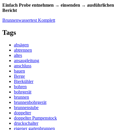
Einfach Probe entnehmen → einsenden → ausführlichen
Bericht
Brunnenwassertest Komplett
Tags
absägen
abtrennen
altes
ansaugleitung
anschluss
bauen
Berge
Bierkühler
bohren
bohrgerät
brunnen
brunnenbohrgerät
brunnenstube
doppelter
doppelter Pumpenstock
druckschalter
eigener gartenbrunnen