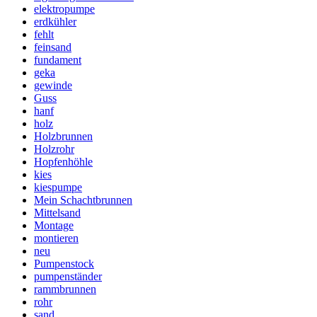
elektropumpe
erdkühler
fehlt
feinsand
fundament
geka
gewinde
Guss
hanf
holz
Holzbrunnen
Holzrohr
Hopfenhöhle
kies
kiespumpe
Mein Schachtbrunnen
Mittelsand
Montage
montieren
neu
Pumpenstock
pumpenständer
rammbrunnen
rohr
sand