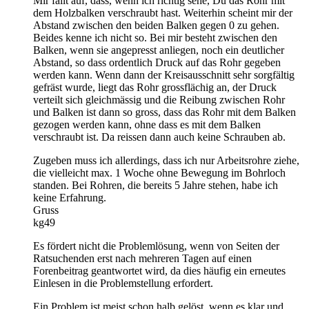
Mir fällt auf, dass, wenn ich richtig sehe, Du das Rohr mit
dem Holzbalken verschraubt hast. Weiterhin scheint mir der
Abstand zwischen den beiden Balken gegen 0 zu gehen.
Beides kenne ich nicht so. Bei mir besteht zwischen den
Balken, wenn sie angepresst anliegen, noch ein deutlicher
Abstand, so dass ordentlich Druck auf das Rohr gegeben
werden kann. Wenn dann der Kreisausschnitt sehr sorgfältig
gefräst wurde, liegt das Rohr grossflächig an, der Druck
verteilt sich gleichmässig und die Reibung zwischen Rohr
und Balken ist dann so gross, dass das Rohr mit dem Balken
gezogen werden kann, ohne dass es mit dem Balken
verschraubt ist. Da reissen dann auch keine Schrauben ab.
Zugeben muss ich allerdings, dass ich nur Arbeitsrohre ziehe,
die vielleicht max. 1 Woche ohne Bewegung im Bohrloch
standen. Bei Rohren, die bereits 5 Jahre stehen, habe ich
keine Erfahrung.
Gruss
kg49
Es fördert nicht die Problemlösung, wenn von Seiten der
Ratsuchenden erst nach mehreren Tagen auf einen
Forenbeitrag geantwortet wird, da dies häufig ein erneutes
Einlesen in die Problemstellung erfordert.
Ein Problem ist meist schon halb gelöst, wenn es klar und