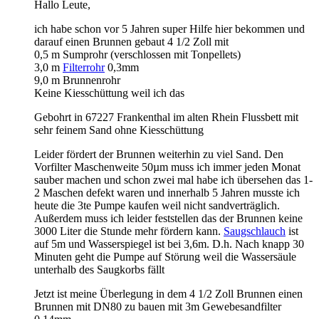
Hallo Leute,
ich habe schon vor 5 Jahren super Hilfe hier bekommen und
darauf einen Brunnen gebaut 4 1/2 Zoll mit
0,5 m Sumprohr (verschlossen mit Tonpellets)
3,0 m
Filterrohr
0,3mm
9,0 m Brunnenrohr
Keine Kiesschüttung weil ich das
Gebohrt in 67227 Frankenthal im alten Rhein Flussbett mit
sehr feinem Sand ohne Kiesschüttung
Leider fördert der Brunnen weiterhin zu viel Sand. Den
Vorfilter Maschenweite 50µm muss ich immer jeden Monat
sauber machen und schon zwei mal habe ich übersehen das 1-
2 Maschen defekt waren und innerhalb 5 Jahren musste ich
heute die 3te Pumpe kaufen weil nicht sandverträglich.
Außerdem muss ich leider feststellen das der Brunnen keine
3000 Liter die Stunde mehr fördern kann.
Saugschlauch
ist
auf 5m und Wasserspiegel ist bei 3,6m. D.h. Nach knapp 30
Minuten geht die Pumpe auf Störung weil die Wassersäule
unterhalb des Saugkorbs fällt
Jetzt ist meine Überlegung in dem 4 1/2 Zoll Brunnen einen
Brunnen mit DN80 zu bauen mit 3m Gewebesandfilter