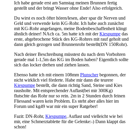
Ich habe gerade erst am Samstag meinen Brunnen fertig
gestellt und der bringt Wasser ohne Ende! Also erfolgreich.
Du wirst es noch öfter hören/lesen, aber spar dir Nerven und
Geld und verwende kein KG-Rohr. Ich habe auch zunächst
mit KG-Rohr angefangen, meine Bodenbeschaffenheit klingt
ähnlich deiner! NAch ca. 5m hatte ich mit der
Kiespumpe
das
erste, abgebrochene Stück des KG-Rohres mit rauf geholt und
dann gleich gezogen und Brunnenrohr bestellt(DN 150Rohr).
Nach deiner Beschreibung müsstest du nach dem Vorbohren
gerade mal 1-1,5m das KG im Boden haben? Eigentlich sollte
sich das locker drehen und ziehen lassen.
Ebenso hatte ich mit einem 108mm
Plunscher
begonnen, der
nicht wirklich viel förderte. Habe mir dann die teurere
Kiespumpe
bestellt, die dann richtig Sand, Steine und Kies
rausholte. Mit entsprechender Auflast(bei mir 300Kg)
flutschte das Rohr nur so rein. 2m in 2 Stunden durch feinen
Fliessand waren kein Problem. Es steht aber alles hier im
Forum und kg49 war mir ein super Ratgeber!
Fazit: DN-Rohr,
Kiespumpe
, Auflast und vielleicht wie bei
mir, eine Schmerztablette für die Gelenke:-) Dann klappt das
schon!