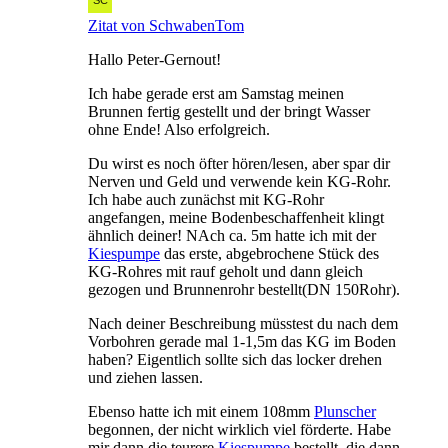
Zitat von SchwabenTom
Hallo Peter-Gernout!
Ich habe gerade erst am Samstag meinen
Brunnen fertig gestellt und der bringt Wasser
ohne Ende! Also erfolgreich.
Du wirst es noch öfter hören/lesen, aber spar dir
Nerven und Geld und verwende kein KG-Rohr.
Ich habe auch zunächst mit KG-Rohr
angefangen, meine Bodenbeschaffenheit klingt
ähnlich deiner! NAch ca. 5m hatte ich mit der
Kiespumpe
das erste, abgebrochene Stück des
KG-Rohres mit rauf geholt und dann gleich
gezogen und Brunnenrohr bestellt(DN 150Rohr).
Nach deiner Beschreibung müsstest du nach dem
Vorbohren gerade mal 1-1,5m das KG im Boden
haben? Eigentlich sollte sich das locker drehen
und ziehen lassen.
Ebenso hatte ich mit einem 108mm
Plunscher
begonnen, der nicht wirklich viel förderte. Habe
mir dann die teurere
Kiespumpe
bestellt, die dann