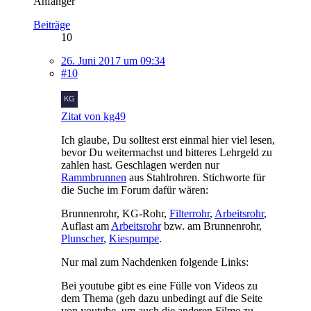
Anfänger
Beiträge
10
26. Juni 2017 um 09:34
#10
Zitat von kg49
Ich glaube, Du solltest erst einmal hier viel lesen,
bevor Du weitermachst und bitteres Lehrgeld zu
zahlen hast. Geschlagen werden nur
Rammbrunnen
aus Stahlrohren. Stichworte für
die Suche im Forum dafür wären:
Brunnenrohr, KG-Rohr,
Filterrohr
,
Arbeitsrohr
,
Auflast am
Arbeitsrohr
bzw. am Brunnenrohr,
Plunscher
,
Kiespumpe
.
Nur mal zum Nachdenken folgende Links:
Bei youtube gibt es eine Fülle von Videos zu
dem Thema (geh dazu unbedingt auf die Seite
von youtube, um auch die anderen Filme zu