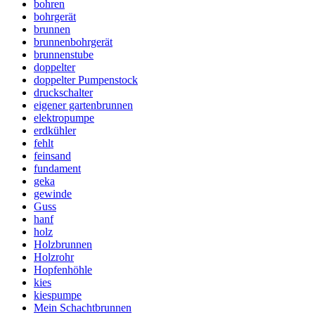
bohren
bohrgerät
brunnen
brunnenbohrgerät
brunnenstube
doppelter
doppelter Pumpenstock
druckschalter
eigener gartenbrunnen
elektropumpe
erdkühler
fehlt
feinsand
fundament
geka
gewinde
Guss
hanf
holz
Holzbrunnen
Holzrohr
Hopfenhöhle
kies
kiespumpe
Mein Schachtbrunnen