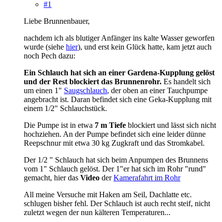
#1
Liebe Brunnenbauer,
nachdem ich als blutiger Anfänger ins kalte Wasser geworfen
wurde (siehe
hier
), und erst kein Glück hatte, kam jetzt auch
noch Pech dazu:
Ein Schlauch hat sich an einer Gardena-Kupplung gelöst
und der Rest blockiert das Brunnenrohr.
Es handelt sich
um einen 1"
Saugschlauch
, der oben an einer Tauchpumpe
angebracht ist. Daran befindet sich eine Geka-Kupplung mit
einem 1/2" Schlauchstück.
Die Pumpe ist in etwa
7 m Tiefe
blockiert und lässt sich nicht
hochziehen. An der Pumpe befindet sich eine leider dünne
Reepschnur mit etwa 30 kg Zugkraft und das Stromkabel.
Der 1/2 " Schlauch hat sich beim Anpumpen des Brunnens
vom 1" Schlauch gelöst. Der 1"er hat sich im Rohr "rund"
gemacht, hier das
Video
der
Kamerafahrt im Rohr
All meine Versuche mit Haken am Seil, Dachlatte etc.
schlugen bisher fehl. Der Schlauch ist auch recht steif, nicht
zuletzt wegen der nun kälteren Temperaturen...