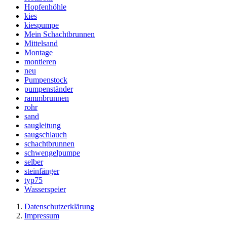
Hopfenhöhle
kies
kiespumpe
Mein Schachtbrunnen
Mittelsand
Montage
montieren
neu
Pumpenstock
pumpenständer
rammbrunnen
rohr
sand
saugleitung
saugschlauch
schachtbrunnen
schwengelpumpe
selber
steinfänger
typ75
Wasserspeier
Datenschutzerklärung
Impressum