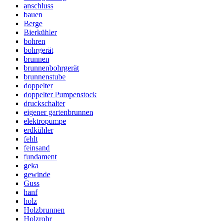
anschluss
bauen
Berge
Bierkühler
bohren
bohrgerät
brunnen
brunnenbohrgerät
brunnenstube
doppelter
doppelter Pumpenstock
druckschalter
eigener gartenbrunnen
elektropumpe
erdkühler
fehlt
feinsand
fundament
geka
gewinde
Guss
hanf
holz
Holzbrunnen
Holzrohr