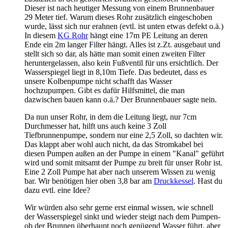
Dieser ist nach heutiger Messung von einem Brunnenbauer
29 Meter tief. Warum dieses Rohr zusätzlich eingeschoben
wurde, lässt sich nur erahnen (evtl. ist unten etwas defekt o.ä.)
In diesem
KG Rohr
hängt eine 17m PE Leitung an deren
Ende ein 2m langer Filter hängt. Alles ist z.Zt. ausgebaut und
stellt sich so dar, als hätte man somit einen zweiten Filter
heruntergelassen, also kein Fußventil für uns ersichtlich. Der
Wasserspiegel liegt in 8,10m Tiefe. Das bedeutet, dass es
unsere Kolbenpumpe nicht schafft das Wasser
hochzupumpen. Gibt es dafür Hilfsmittel, die man
dazwischen bauen kann o.ä.? Der Brunnenbauer sagte nein.
Da nun unser Rohr, in dem die Leitung liegt, nur 7cm
Durchmesser hat, hilft uns auch keine 3 Zoll
Tiefbrunnenpumpe, sondern nur eine 2,5 Zoll, so dachten wir.
Das klappt aber wohl auch nicht, da das Stromkabel bei
diesen Pumpen außen an der Pumpe in einem "Kanal" geführt
wird und somit mitsamt der Pumpe zu breit für unser Rohr ist.
Eine 2 Zoll Pumpe hat aber nach unserem Wissen zu wenig
bar. Wir benötigen hier oben 3,8 bar am
Druckkessel
. Hast du
dazu evtl. eine Idee?
Wir würden also sehr gerne erst einmal wissen, wie schnell
der Wasserspiegel sinkt und wieder steigt nach dem Pumpen-
ob der Brunnen überhaupt noch genügend Wasser führt, aber