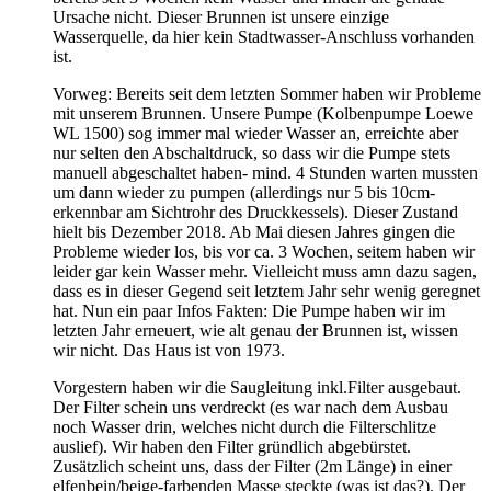
Ursache nicht. Dieser Brunnen ist unsere einzige
Wasserquelle, da hier kein Stadtwasser-Anschluss vorhanden
ist.
Vorweg: Bereits seit dem letzten Sommer haben wir Probleme
mit unserem Brunnen. Unsere Pumpe (Kolbenpumpe Loewe
WL 1500) sog immer mal wieder Wasser an, erreichte aber
nur selten den Abschaltdruck, so dass wir die Pumpe stets
manuell abgeschaltet haben- mind. 4 Stunden warten mussten
um dann wieder zu pumpen (allerdings nur 5 bis 10cm-
erkennbar am Sichtrohr des Druckkessels). Dieser Zustand
hielt bis Dezember 2018. Ab Mai diesen Jahres gingen die
Probleme wieder los, bis vor ca. 3 Wochen, seitem haben wir
leider gar kein Wasser mehr. Vielleicht muss amn dazu sagen,
dass es in dieser Gegend seit letztem Jahr sehr wenig geregnet
hat. Nun ein paar Infos Fakten: Die Pumpe haben wir im
letzten Jahr erneuert, wie alt genau der Brunnen ist, wissen
wir nicht. Das Haus ist von 1973.
Vorgestern haben wir die Saugleitung inkl.Filter ausgebaut.
Der Filter schein uns verdreckt (es war nach dem Ausbau
noch Wasser drin, welches nicht durch die Filterschlitze
auslief). Wir haben den Filter gründlich abgebürstet.
Zusätzlich scheint uns, dass der Filter (2m Länge) in einer
elfenbein/beige-farbenden Masse steckte (was ist das?). Der