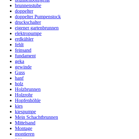
brunnenstube
doppelter
doppelter Pumpenstock
druckschalter
eigener gartenbrunnen
elektropumpe
erdkühler
fehlt
feinsand
fundament
geka
gewinde
Guss
hanf
holz
Holzbrunnen
Holzrohr
Hopfenhöhle
kies
kiespumpe
Mein Schachtbrunnen
Mittelsand
Montage
montieren