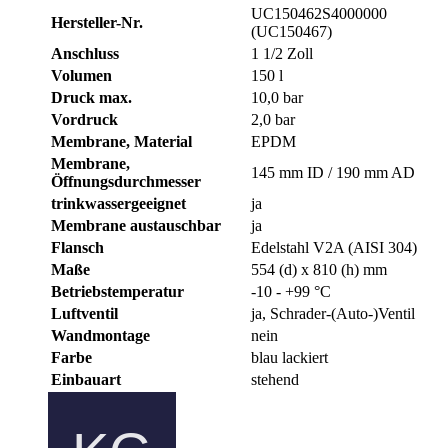
UC150462S4000000
Hersteller-Nr.
(UC150467)
Anschluss
1 1/2 Zoll
Volumen
150 l
Druck max.
10,0 bar
Vordruck
2,0 bar
Membrane, Material
EPDM
Membrane,
145 mm ID / 190 mm AD
Öffnungsdurchmesser
trinkwassergeeignet
ja
Membrane austauschbar
ja
Flansch
Edelstahl V2A (AISI 304)
Maße
554 (d) x 810 (h) mm
Betriebstemperatur
-10 - +99 °C
Luftventil
ja, Schrader-(Auto-)Ventil
Wandmontage
nein
Farbe
blau lackiert
Einbauart
stehend