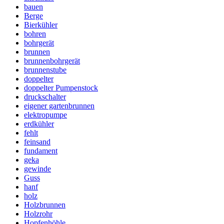
bauen
Berge
Bierkühler
bohren
bohrgerät
brunnen
brunnenbohrgerät
brunnenstube
doppelter
doppelter Pumpenstock
druckschalter
eigener gartenbrunnen
elektropumpe
erdkühler
fehlt
feinsand
fundament
geka
gewinde
Guss
hanf
holz
Holzbrunnen
Holzrohr
Hopfenhöhle