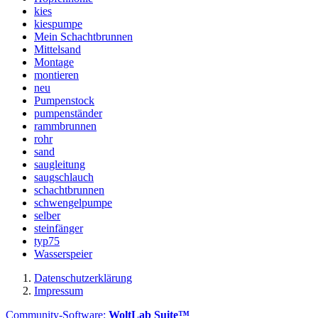
kies
kiespumpe
Mein Schachtbrunnen
Mittelsand
Montage
montieren
neu
Pumpenstock
pumpenständer
rammbrunnen
rohr
sand
saugleitung
saugschlauch
schachtbrunnen
schwengelpumpe
selber
steinfänger
typ75
Wasserspeier
Datenschutzerklärung
Impressum
Community-Software:
WoltLab Suite™