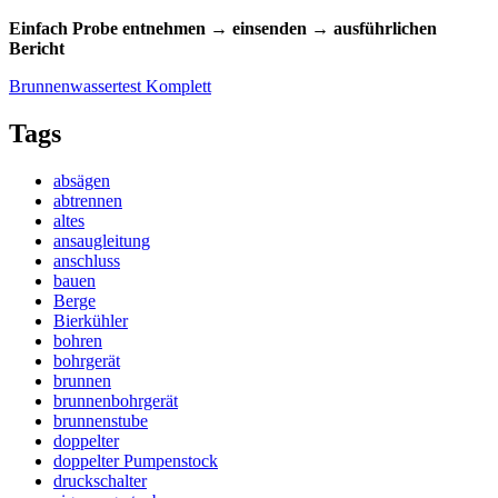
Einfach Probe entnehmen → einsenden → ausführlichen
Bericht
Brunnenwassertest Komplett
Tags
absägen
abtrennen
altes
ansaugleitung
anschluss
bauen
Berge
Bierkühler
bohren
bohrgerät
brunnen
brunnenbohrgerät
brunnenstube
doppelter
doppelter Pumpenstock
druckschalter