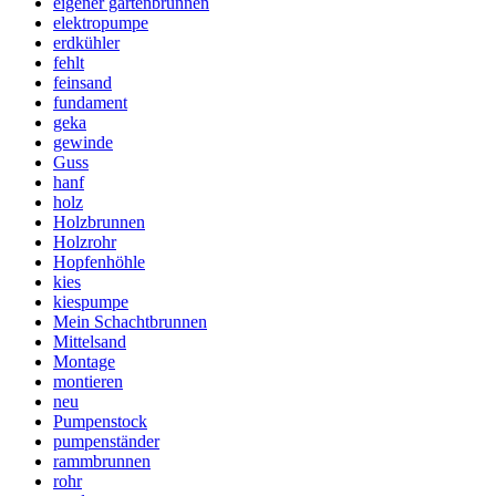
eigener gartenbrunnen
elektropumpe
erdkühler
fehlt
feinsand
fundament
geka
gewinde
Guss
hanf
holz
Holzbrunnen
Holzrohr
Hopfenhöhle
kies
kiespumpe
Mein Schachtbrunnen
Mittelsand
Montage
montieren
neu
Pumpenstock
pumpenständer
rammbrunnen
rohr