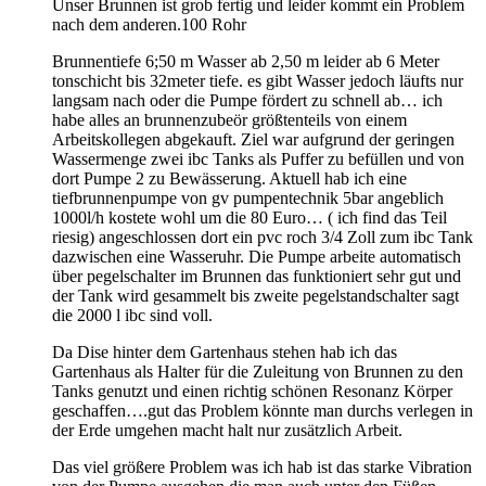
Unser Brunnen ist grob fertig und leider kommt ein Problem
nach dem anderen.100 Rohr
Brunnentiefe 6;50 m Wasser ab 2,50 m leider ab 6 Meter
tonschicht bis 32meter tiefe. es gibt Wasser jedoch läufts nur
langsam nach oder die Pumpe fördert zu schnell ab… ich
habe alles an brunnenzubeör größtenteils von einem
Arbeitskollegen abgekauft. Ziel war aufgrund der geringen
Wassermenge zwei ibc Tanks als Puffer zu befüllen und von
dort Pumpe 2 zu Bewässerung. Aktuell hab ich eine
tiefbrunnenpumpe von gv pumpentechnik 5bar angeblich
1000l/h kostete wohl um die 80 Euro… ( ich find das Teil
riesig) angeschlossen dort ein pvc roch 3/4 Zoll zum ibc Tank
dazwischen eine Wasseruhr. Die Pumpe arbeite automatisch
über pegelschalter im Brunnen das funktioniert sehr gut und
der Tank wird gesammelt bis zweite pegelstandschalter sagt
die 2000 l ibc sind voll.
Da Dise hinter dem Gartenhaus stehen hab ich das
Gartenhaus als Halter für die Zuleitung von Brunnen zu den
Tanks genutzt und einen richtig schönen Resonanz Körper
geschaffen….gut das Problem könnte man durchs verlegen in
der Erde umgehen macht halt nur zusätzlich Arbeit.
Das viel größere Problem was ich hab ist das starke Vibration