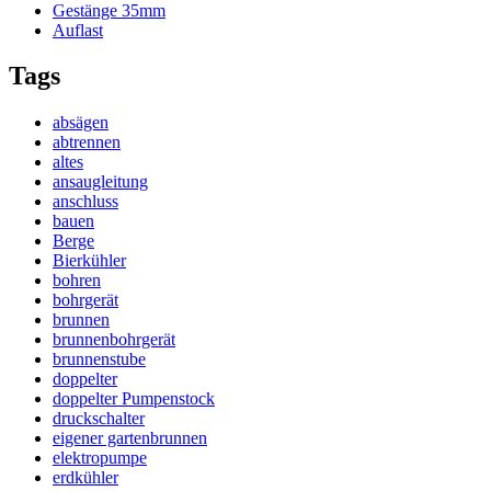
Gestänge 35mm
Auflast
Tags
absägen
abtrennen
altes
ansaugleitung
anschluss
bauen
Berge
Bierkühler
bohren
bohrgerät
brunnen
brunnenbohrgerät
brunnenstube
doppelter
doppelter Pumpenstock
druckschalter
eigener gartenbrunnen
elektropumpe
erdkühler