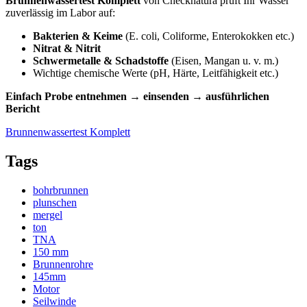
Brunnenwassertest Komplett
von Checknatura prüft Ihr Wasser
zuverlässig im Labor auf:
Bakterien & Keime
(E. coli, Coliforme, Enterokokken etc.)
Nitrat & Nitrit
Schwermetalle & Schadstoffe
(Eisen, Mangan u. v. m.)
Wichtige chemische Werte (pH, Härte, Leitfähigkeit etc.)
Einfach Probe entnehmen → einsenden → ausführlichen
Bericht
Brunnenwassertest Komplett
Tags
bohrbrunnen
plunschen
mergel
ton
TNA
150 mm
Brunnenrohre
145mm
Motor
Seilwinde