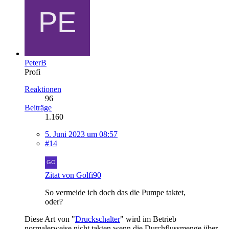
PeterB
Profi
Reaktionen
96
Beiträge
1.160
5. Juni 2023 um 08:57
#14
Zitat von Golfi90
So vermeide ich doch das die Pumpe taktet,
oder?
Diese Art von "
Druckschalter
" wird im Betrieb
normalerweise nicht takten wenn die Durchflussmenge über