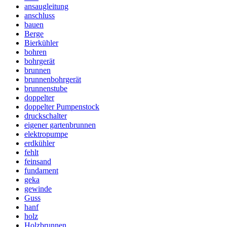
ansaugleitung
anschluss
bauen
Berge
Bierkühler
bohren
bohrgerät
brunnen
brunnenbohrgerät
brunnenstube
doppelter
doppelter Pumpenstock
druckschalter
eigener gartenbrunnen
elektropumpe
erdkühler
fehlt
feinsand
fundament
geka
gewinde
Guss
hanf
holz
Holzbrunnen