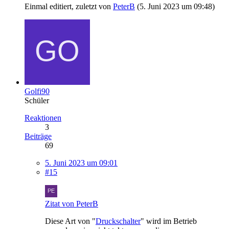
Einmal editiert, zuletzt von
PeterB
(
5. Juni 2023 um 09:48
)
Golfi90
Schüler
Reaktionen
3
Beiträge
69
5. Juni 2023 um 09:01
#15
Zitat von PeterB
Diese Art von "
Druckschalter
" wird im Betrieb