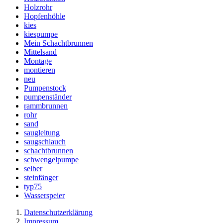
Holzrohr
Hopfenhöhle
kies
kiespumpe
Mein Schachtbrunnen
Mittelsand
Montage
montieren
neu
Pumpenstock
pumpenständer
rammbrunnen
rohr
sand
saugleitung
saugschlauch
schachtbrunnen
schwengelpumpe
selber
steinfänger
typ75
Wasserspeier
Datenschutzerklärung
Impressum