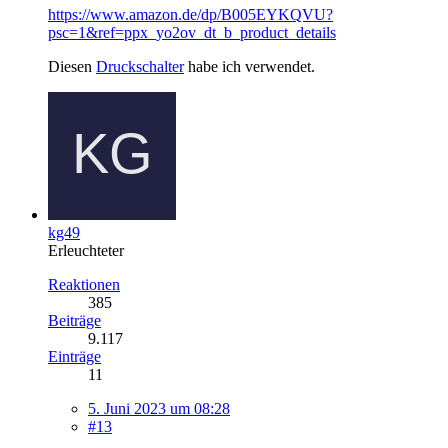
https://www.amazon.de/dp/B005EYKQVU?
psc=1&ref=ppx_yo2ov_dt_b_product_details
Diesen
Druckschalter
habe ich verwendet.
kg49
Erleuchteter
Reaktionen
385
Beiträge
9.117
Einträge
11
5. Juni 2023 um 08:28
#13