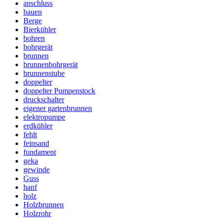
anschluss
bauen
Berge
Bierkühler
bohren
bohrgerät
brunnen
brunnenbohrgerät
brunnenstube
doppelter
doppelter Pumpenstock
druckschalter
eigener gartenbrunnen
elektropumpe
erdkühler
fehlt
feinsand
fundament
geka
gewinde
Guss
hanf
holz
Holzbrunnen
Holzrohr