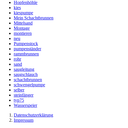
Hopfenhöhle
kies
kiespumpe
Mein Schachtbrunnen
Mittelsand
Montage
montieren
neu
Pumpenstock
pumpenständer
rammbrunnen
rohr
sand
saugleitung
saugschlauch
schachtbrunnen
schwengelpumpe
selber
steinfänger
typ75
Wasserspeier
Datenschutzerklärung
Impressum