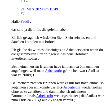
1.178
21. März 2024 um 15:49
#7
Hallo
Faddl
,
das sind ja die Infos die gefehlt haben.
Ehrlich gesagt, ich würde den Stein Stein sein lassen und
daneben komplett neu bohren.
Ich glaube du würdest dir einiges an Arbeit ersparen wenn du
die gesammelten Erfahrungen in das neue Bohrloch
investieren solltest.
Bei meinem ersten Brunnen habe ich nach ca 6m auch neu
angefangen weil mein
Arbeitsrohr
gebrochen war ( Auflast
war ca 200kg )
Bei meinem zweiten Brunnen wäre es mir fast noch einmal so
gegangen aber ich konnte das KG-
Arbeitsrohr
wieder ziehen
ohne es zu zerstören und dann habe ich mit einem
Brunnenrohr als
Arbeitsrohr
weitergearbeitet ( die Auflast war
zum Ende ca 750kg auf 2 Zangen verteilt )