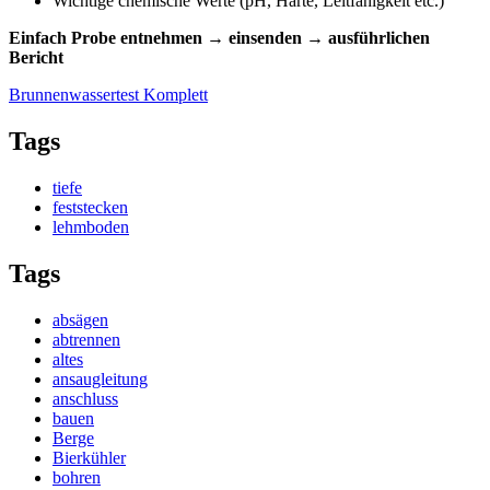
Wichtige chemische Werte (pH, Härte, Leitfähigkeit etc.)
Einfach Probe entnehmen → einsenden → ausführlichen
Bericht
Brunnenwassertest Komplett
Tags
tiefe
feststecken
lehmboden
Tags
absägen
abtrennen
altes
ansaugleitung
anschluss
bauen
Berge
Bierkühler
bohren