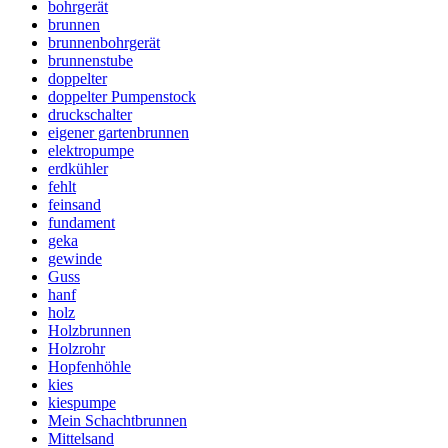
bohrgerät
brunnen
brunnenbohrgerät
brunnenstube
doppelter
doppelter Pumpenstock
druckschalter
eigener gartenbrunnen
elektropumpe
erdkühler
fehlt
feinsand
fundament
geka
gewinde
Guss
hanf
holz
Holzbrunnen
Holzrohr
Hopfenhöhle
kies
kiespumpe
Mein Schachtbrunnen
Mittelsand