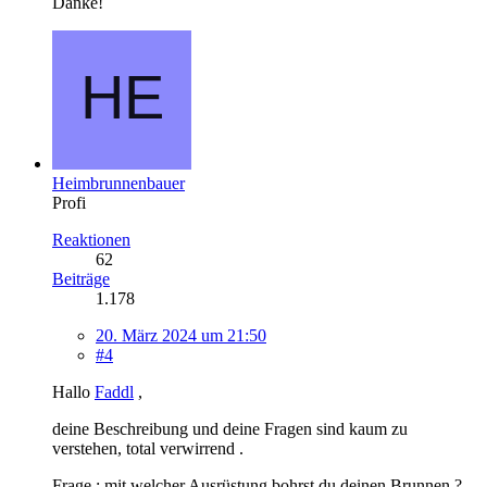
Danke!
Heimbrunnenbauer
Profi
Reaktionen
62
Beiträge
1.178
20. März 2024 um 21:50
#4
Hallo
Faddl
,
deine Beschreibung und deine Fragen sind kaum zu
verstehen, total verwirrend .
Frage : mit welcher Ausrüstung bohrst du deinen Brunnen ?