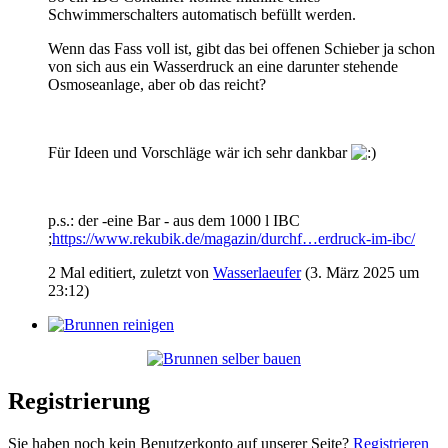
Schwimmerschalters automatisch befüllt werden.
Wenn das Fass voll ist, gibt das bei offenen Schieber ja schon
von sich aus ein Wasserdruck an eine darunter stehende
Osmoseanlage, aber ob das reicht?
Für Ideen und Vorschläge wär ich sehr dankbar
p.s.: der -eine Bar - aus dem 1000 l IBC
;
https://www.rekubik.de/magazin/durchf…erdruck-im-ibc/
2 Mal editiert, zuletzt von
Wasserlaeufer
(
3. März 2025 um
23:12
)
Registrierung
Sie haben noch kein Benutzerkonto auf unserer Seite?
Registrieren