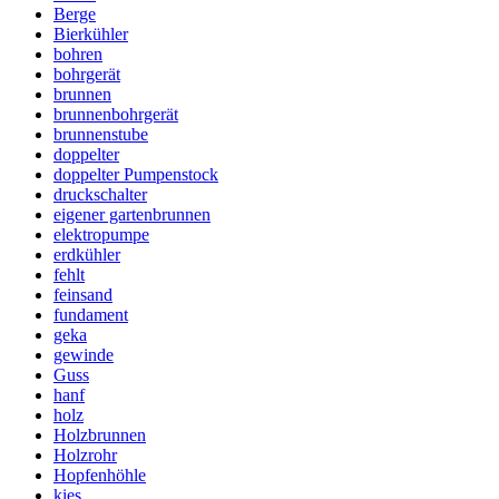
Berge
Bierkühler
bohren
bohrgerät
brunnen
brunnenbohrgerät
brunnenstube
doppelter
doppelter Pumpenstock
druckschalter
eigener gartenbrunnen
elektropumpe
erdkühler
fehlt
feinsand
fundament
geka
gewinde
Guss
hanf
holz
Holzbrunnen
Holzrohr
Hopfenhöhle
kies