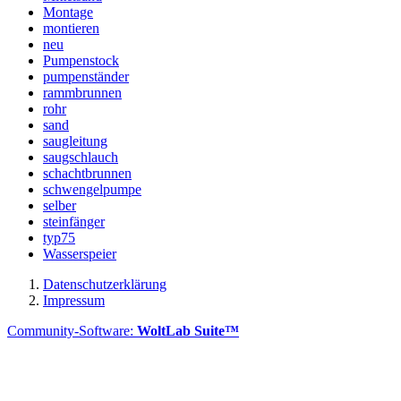
Montage
montieren
neu
Pumpenstock
pumpenständer
rammbrunnen
rohr
sand
saugleitung
saugschlauch
schachtbrunnen
schwengelpumpe
selber
steinfänger
typ75
Wasserspeier
Datenschutzerklärung
Impressum
Community-Software:
WoltLab Suite™