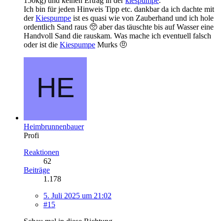
150kg) und keinen Ertrag in der
kiespumpe
.
Ich bin für jeden Hinweis Tipp etc. dankbar da ich dachte mit
der
Kiespumpe
ist es quasi wie von Zauberhand und ich hole
ordentlich Sand raus 🥺 aber das täuschte bis auf Wasser eine
Handvoll Sand die rauskam. Was mache ich eventuell falsch
oder ist die
Kiespumpe
Murks 🤨
Heimbrunnenbauer
Profi
Reaktionen
62
Beiträge
1.178
5. Juli 2025 um 21:02
#15