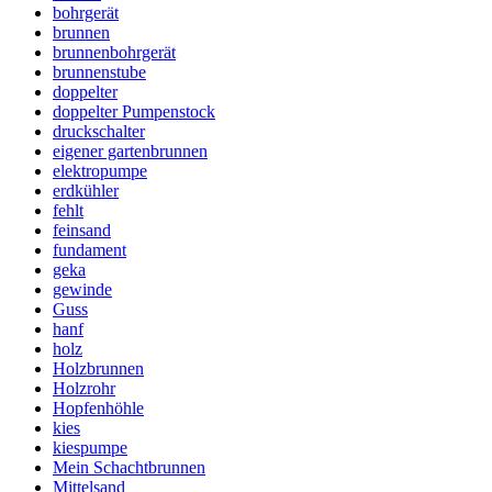
bohrgerät
brunnen
brunnenbohrgerät
brunnenstube
doppelter
doppelter Pumpenstock
druckschalter
eigener gartenbrunnen
elektropumpe
erdkühler
fehlt
feinsand
fundament
geka
gewinde
Guss
hanf
holz
Holzbrunnen
Holzrohr
Hopfenhöhle
kies
kiespumpe
Mein Schachtbrunnen
Mittelsand