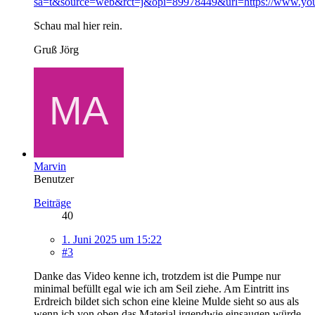
sa=t&source=web&rct=j&opi=89978449&url=https://
Schau mal hier rein.
Gruß Jörg
Marvin
Benutzer
Beiträge
40
1. Juni 2025 um 15:22
#3
Danke das Video kenne ich, trotzdem ist die Pumpe nur
minimal befüllt egal wie ich am Seil ziehe. Am Eintritt ins
Erdreich bildet sich schon eine kleine Mulde sieht so aus als
wenn ich von oben das Material irgendwie einsaugen würde