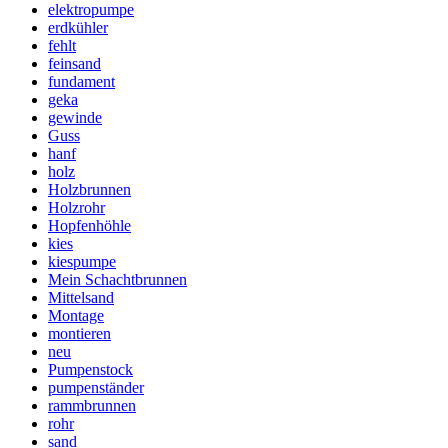
elektropumpe
erdkühler
fehlt
feinsand
fundament
geka
gewinde
Guss
hanf
holz
Holzbrunnen
Holzrohr
Hopfenhöhle
kies
kiespumpe
Mein Schachtbrunnen
Mittelsand
Montage
montieren
neu
Pumpenstock
pumpenständer
rammbrunnen
rohr
sand