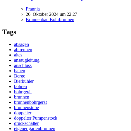
Frannja
26. Oktober 2024 um 22:27
Brunnenbau Bohrbrunnen
Tags
absägen
abtrennen
altes
ansaugleitung
anschluss
bauen
Berge
Bierkühler
bohren
bohrgerät
brunnen
brunnenbohrgerät
brunnenstube
doppelter
doppelter Pumpenstock
druckschalter
eigener gartenbrunnen