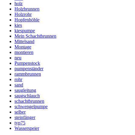
holz
Holzbrunnen
Holzrohr
Hopfenhöhle
kies
kiespumpe
Mein Schachtbrunnen
Mittelsand
Montage
montieren
neu
Pumpenstock
pumpenständer
rammbrunnen
rohr
sand
saugleitung
saugschlauch
schachtbrunnen
schwengelpumpe
selber
steinfänger
typ75
Wasserspeier