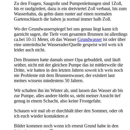
Zu den Fragen, Saugrohr und Pumpenleitungen sind 1Zoll,
bis er raufgördert, dazu is ein dreiviertel Zoll verbaut, bis zum
Wasserhahn, da gehts dann runter auf einen normalen
Gartenschlauch die haben ja normal immer halb Zoll.
Wo der Grundwasserspiegel bei uns genau liegt kann ich
garnicht sagen, die Tiefe vom gesamten Brunnen ist allerdings
ca.bei 10-11 Meter, ob das Wasser
Grundwasser
ist oder über
eine unterirdische Wasserader/Quelle gespeist wird weis ich
leider auch nicht.
Den Brunnen hatte damals unser Opa gebuddelt, und läuft
seither, nicht mit der gleichen Pumpe das ist mittlerweile die
Dritte, wir hatten in den letzten Jahren soweit ich weis noch
nie Probleme mit dem Brunnenwasser, der existiert laut
meines wissens mindestens 50 Jahren.
Wir schalten ihn im Winter ab, und lassen das Wasser ab bis
zur Pumpe, alles andere bleibt so, steht meiner Ansicht tief
genug in einem Schacht, also keine Frostgefahr.
Schauen wir mal ob er durchhält über den Sommer, oder ob
ich euch wieder kontaktiere.✊
Bilder kommen noch wenn ich erneut Grund habe in den