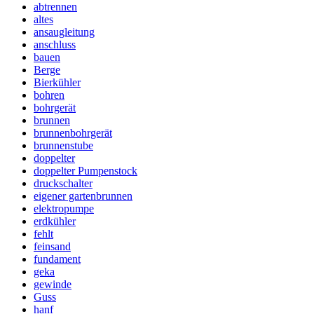
abtrennen
altes
ansaugleitung
anschluss
bauen
Berge
Bierkühler
bohren
bohrgerät
brunnen
brunnenbohrgerät
brunnenstube
doppelter
doppelter Pumpenstock
druckschalter
eigener gartenbrunnen
elektropumpe
erdkühler
fehlt
feinsand
fundament
geka
gewinde
Guss
hanf