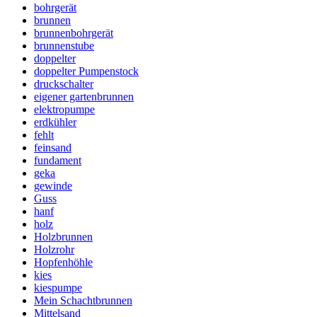
bohrgerät
brunnen
brunnenbohrgerät
brunnenstube
doppelter
doppelter Pumpenstock
druckschalter
eigener gartenbrunnen
elektropumpe
erdkühler
fehlt
feinsand
fundament
geka
gewinde
Guss
hanf
holz
Holzbrunnen
Holzrohr
Hopfenhöhle
kies
kiespumpe
Mein Schachtbrunnen
Mittelsand