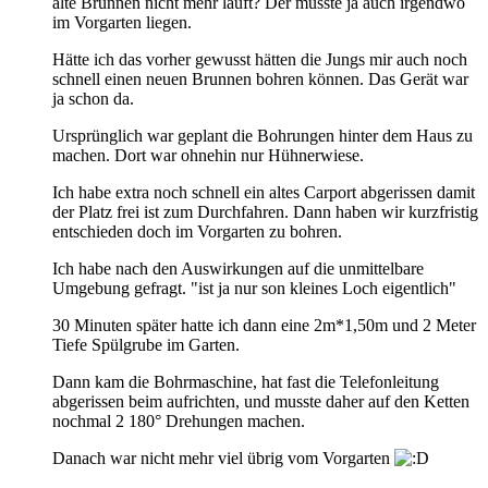
alte Brunnen nicht mehr läuft? Der müsste ja auch irgendwo
im Vorgarten liegen.
Hätte ich das vorher gewusst hätten die Jungs mir auch noch
schnell einen neuen Brunnen bohren können. Das Gerät war
ja schon da.
Ursprünglich war geplant die Bohrungen hinter dem Haus zu
machen. Dort war ohnehin nur Hühnerwiese.
Ich habe extra noch schnell ein altes Carport abgerissen damit
der Platz frei ist zum Durchfahren. Dann haben wir kurzfristig
entschieden doch im Vorgarten zu bohren.
Ich habe nach den Auswirkungen auf die unmittelbare
Umgebung gefragt. "ist ja nur son kleines Loch eigentlich"
30 Minuten später hatte ich dann eine 2m*1,50m und 2 Meter
Tiefe Spülgrube im Garten.
Dann kam die Bohrmaschine, hat fast die Telefonleitung
abgerissen beim aufrichten, und musste daher auf den Ketten
nochmal 2 180° Drehungen machen.
Danach war nicht mehr viel übrig vom Vorgarten