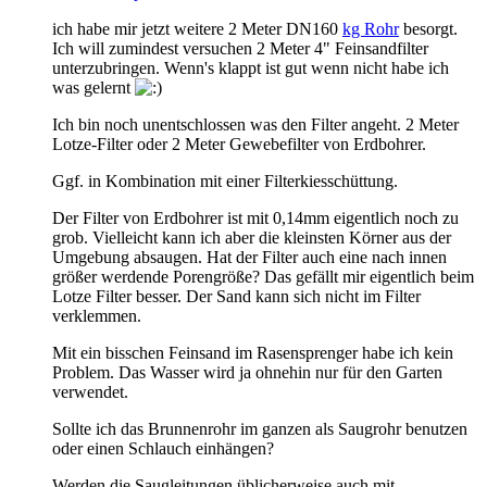
ich habe mir jetzt weitere 2 Meter DN160
kg Rohr
besorgt.
Ich will zumindest versuchen 2 Meter 4" Feinsandfilter
unterzubringen. Wenn's klappt ist gut wenn nicht habe ich
was gelernt
Ich bin noch unentschlossen was den Filter angeht. 2 Meter
Lotze-Filter oder 2 Meter Gewebefilter von Erdbohrer.
Ggf. in Kombination mit einer Filterkiesschüttung.
Der Filter von Erdbohrer ist mit 0,14mm eigentlich noch zu
grob. Vielleicht kann ich aber die kleinsten Körner aus der
Umgebung absaugen. Hat der Filter auch eine nach innen
größer werdende Porengröße? Das gefällt mir eigentlich beim
Lotze Filter besser. Der Sand kann sich nicht im Filter
verklemmen.
Mit ein bisschen Feinsand im Rasensprenger habe ich kein
Problem. Das Wasser wird ja ohnehin nur für den Garten
verwendet.
Sollte ich das Brunnenrohr im ganzen als Saugrohr benutzen
oder einen Schlauch einhängen?
Werden die Saugleitungen üblicherweise auch mit