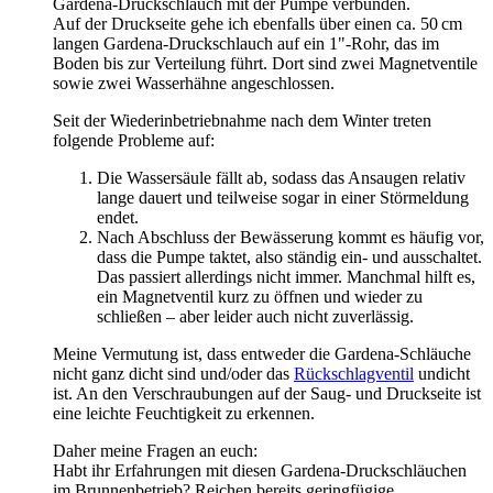
Gardena-Druckschlauch mit der Pumpe verbunden.
Auf der Druckseite gehe ich ebenfalls über einen ca. 50 cm
langen Gardena-Druckschlauch auf ein 1"-Rohr, das im
Boden bis zur Verteilung führt. Dort sind zwei Magnetventile
sowie zwei Wasserhähne angeschlossen.
Seit der Wiederinbetriebnahme nach dem Winter treten
folgende Probleme auf:
Die Wassersäule fällt ab, sodass das Ansaugen relativ
lange dauert und teilweise sogar in einer Störmeldung
endet.
Nach Abschluss der Bewässerung kommt es häufig vor,
dass die Pumpe taktet, also ständig ein- und ausschaltet.
Das passiert allerdings nicht immer. Manchmal hilft es,
ein Magnetventil kurz zu öffnen und wieder zu
schließen – aber leider auch nicht zuverlässig.
Meine Vermutung ist, dass entweder die Gardena-Schläuche
nicht ganz dicht sind und/oder das
Rückschlagventil
undicht
ist. An den Verschraubungen auf der Saug- und Druckseite ist
eine leichte Feuchtigkeit zu erkennen.
Daher meine Fragen an euch:
Habt ihr Erfahrungen mit diesen Gardena-Druckschläuchen
im Brunnenbetrieb? Reichen bereits geringfügige