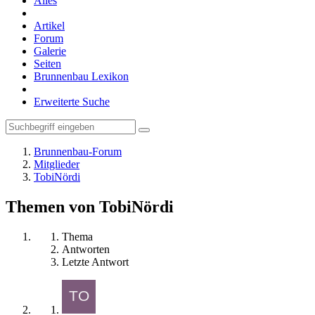
Alles
Artikel
Forum
Galerie
Seiten
Brunnenbau Lexikon
Erweiterte Suche
Brunnenbau-Forum
Mitglieder
TobiNördi
Themen von TobiNördi
Thema
Antworten
Letzte Antwort