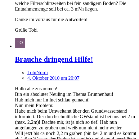
welche Filterschlitzweiten bei fein sandigem Boden? Die
Entnahmemenge soll bei ca. 3 m³/h liegen.
Danke im vorraus für die Antworten!
Grüße Tobi
Brauche dringend Hilfe!
TobiNördi
4. Oktober 2010 um 20:07
Hallo alle zusammen!
Bin ein absoluter Neuling im Thema Brunnenbau!
Hab mich nur im Inet schlau gemacht!
Nun mein Problem:
Habe mich beim Umweltamt über den Grundwasserstand
informiert. Der durchschnittliche GWstand ist bei uns bei 2 m
(max. 2,2m)! Dachte mir, ist ja nich so tief! Hab nun
angefangen zu graben und weiß nun nicht mehr weiter.
Will jetzt bis ca noch 2,2 m graben (bin bei 2 m und es kommt
ab 1,6 m Wasser, der Boden ist sandig) und dann 4 geschlitzte