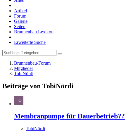
Alles
Artikel
Forum
Galerie
Seiten
Brunnenbau Lexikon
Erweiterte Suche
Brunnenbau-Forum
Mitglieder
TobiNördi
Beiträge von TobiNördi
Membranpumpe für Dauerbetrieb??
TobiNördi