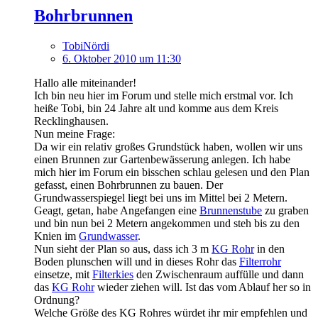
Bohrbrunnen
TobiNördi
6. Oktober 2010 um 11:30
Hallo alle miteinander!
Ich bin neu hier im Forum und stelle mich erstmal vor. Ich
heiße Tobi, bin 24 Jahre alt und komme aus dem Kreis
Recklinghausen.
Nun meine Frage:
Da wir ein relativ großes Grundstück haben, wollen wir uns
einen Brunnen zur Gartenbewässerung anlegen. Ich habe
mich hier im Forum ein bisschen schlau gelesen und den Plan
gefasst, einen Bohrbrunnen zu bauen. Der
Grundwasserspiegel liegt bei uns im Mittel bei 2 Metern.
Geagt, getan, habe Angefangen eine
Brunnenstube
zu graben
und bin nun bei 2 Metern angekommen und steh bis zu den
Knien im
Grundwasser
.
Nun sieht der Plan so aus, dass ich 3 m
KG Rohr
in den
Boden plunschen will und in dieses Rohr das
Filterrohr
einsetze, mit
Filterkies
den Zwischenraum auffülle und dann
das
KG Rohr
wieder ziehen will. Ist das vom Ablauf her so in
Ordnung?
Welche Größe des KG Rohres würdet ihr mir empfehlen und