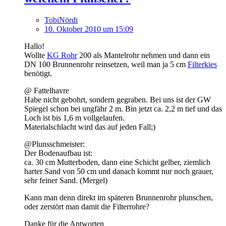
TobiNördi
10. Oktober 2010 um 15:09
Hallo!
Wollte
KG Rohr
200 als Mantelrohr nehmen und dann ein
DN 100 Brunnenrohr reinsetzen, weil man ja 5 cm
Filterkies
benötigt.
@ Fattelhavre
Habe nicht gebohrt, sondern gegraben. Bei uns ist der GW
Spiegel schon bei ungfähr 2 m. Bin jetzt ca. 2,2 m tief und das
Loch ist bis 1,6 m vollgelaufen.
Materialschlacht wird das auf jeden Fall;)
@Plunsschmeister:
Der Bodenaufbau ist:
ca. 30 cm Mutterboden, dann eine Schicht gelber, ziemlich
harter Sand von 50 cm und danach kommt nur noch grauer,
sehr feiner Sand. (Mergel)
Kann man denn direkt im späteren Brunnenrohr plunschen,
oder zerstört man damit die Filterrohre?
Danke für die Antworten