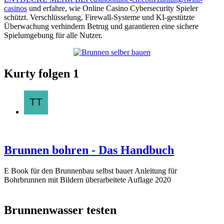
casinos
und erfahre, wie Online Casino Cybersecurity Spieler
schützt. Verschlüsselung, Firewall-Systeme und KI-gestützte
Überwachung verhindern Betrug und garantieren eine sichere
Spielumgebung für alle Nutzer.
Kurty folgen
1
Brunnen bohren - Das Handbuch
E Book für den Brunnenbau selbst bauer Anleitung für
Bohrbrunnen mit Bildern überarbeitete Auflage 2020
Brunnenwasser testen