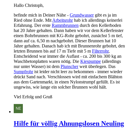
Hallo Christoph,
befinde mich in Deiner Nähe -
Grundwasser
gibt es ja im
Ried ohne Ende. Mit
Arbeitsrohr
hab ich allerdings keinerlei
Erfahrung. Der erste
Rammbrunnen
durch den Kellerboden
hat 20 Jahre gehalten. Dann haben wir vor dem Kellerfenster
einen Bohrbrunnen mit KG-Rohr gebohrt, zunächst 5 m tief,
dann auf ca. 6,50 m nachgebohrt. Dieser Brunnen hat 10
Jahre gehalten. Danach hab ich mit Brunnenrohr gebohrt, den
letzten Brunnen bis auf 17 m Tiefe mit 5 m
Filterrohr
,
Entscheidend war immer die Auflast - ca. 200 bis 300 kg an
Waschbetonplatten waren nötig. Die
Kiespumpe
(allerdings
nur unter Wasser) ist dem
Plunscher
weit überlegen. Das
Sumpfrohr
ist leider nicht leer zu bekommen - immer wieder
drückt Sand nach. Verschlossen wird mit einfachem Blähton
aus dem Gartenmarkt, in einen Nylonstrumpf gefüllt. Es ist
ungewiss, wie lange ein solcher Brunnen wohl hält.
Viel Erfolg und Gruß
Hilfe für völlig Ahnungslosen Neuling