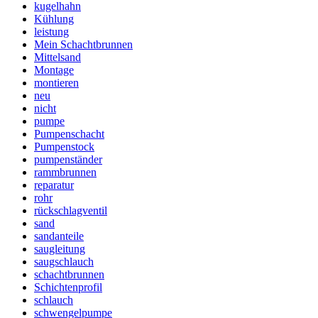
kugelhahn
Kühlung
leistung
Mein Schachtbrunnen
Mittelsand
Montage
montieren
neu
nicht
pumpe
Pumpenschacht
Pumpenstock
pumpenständer
rammbrunnen
reparatur
rohr
rückschlagventil
sand
sandanteile
saugleitung
saugschlauch
schachtbrunnen
Schichtenprofil
schlauch
schwengelpumpe