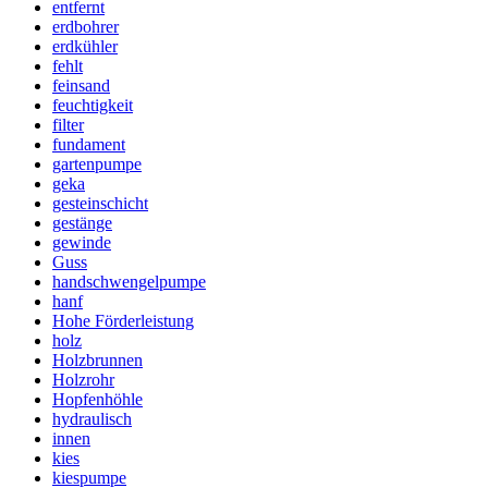
entfernt
erdbohrer
erdkühler
fehlt
feinsand
feuchtigkeit
filter
fundament
gartenpumpe
geka
gesteinschicht
gestänge
gewinde
Guss
handschwengelpumpe
hanf
Hohe Förderleistung
holz
Holzbrunnen
Holzrohr
Hopfenhöhle
hydraulisch
innen
kies
kiespumpe