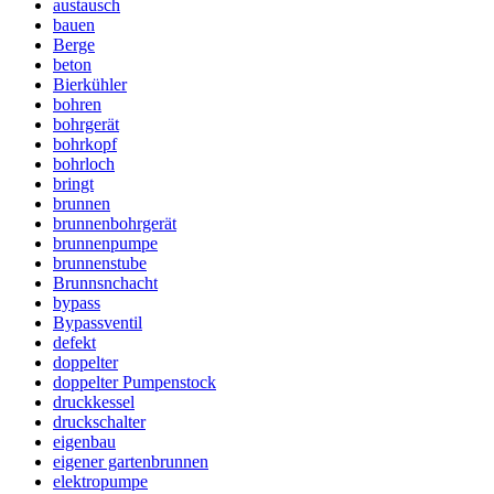
austausch
bauen
Berge
beton
Bierkühler
bohren
bohrgerät
bohrkopf
bohrloch
bringt
brunnen
brunnenbohrgerät
brunnenpumpe
brunnenstube
Brunnsnchacht
bypass
Bypassventil
defekt
doppelter
doppelter Pumpenstock
druckkessel
druckschalter
eigenbau
eigener gartenbrunnen
elektropumpe