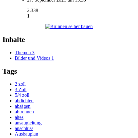
2.338
1
Inhalte
Themen
3
Bilder und Videos
1
Tags
2 zoll
3 Zoll
5/4 zoll
abdichten
absägen
abtrennen
altes
ansaugleitung
anschluss
Ausbauplan