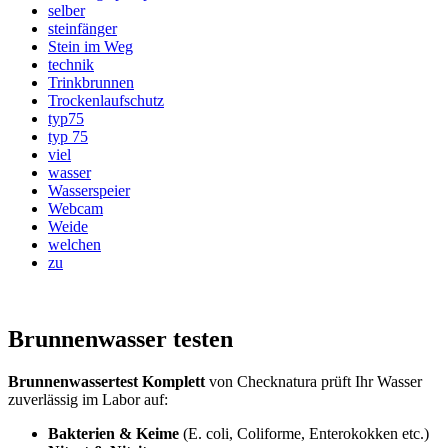
selber
steinfänger
Stein im Weg
technik
Trinkbrunnen
Trockenlaufschutz
typ75
typ 75
viel
wasser
Wasserspeier
Webcam
Weide
welchen
zu
Brunnenwasser testen
Brunnenwassertest Komplett
von Checknatura prüft Ihr Wasser
zuverlässig im Labor auf:
Bakterien & Keime
(E. coli, Coliforme, Enterokokken etc.)