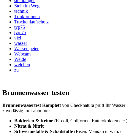
steinfänger
Stein im Weg
technik
Trinkbrunnen
Trockenlaufschutz
typ75
typ 75
viel
wasser
Wasserspeier
Webcam
Weide
welchen
zu
Brunnenwasser testen
Brunnenwassertest Komplett
von Checknatura prüft Ihr Wasser
zuverlässig im Labor auf:
Bakterien & Keime
(E. coli, Coliforme, Enterokokken etc.)
Nitrat & Nitrit
Schwermetalle & Schadstoffe
(Eisen, Mangan u. v. m.)