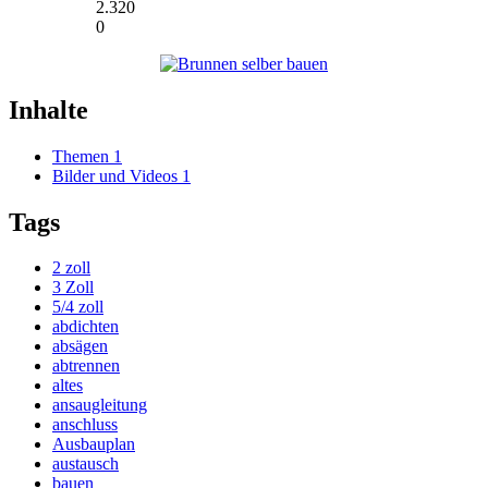
2.320
0
Inhalte
Themen
1
Bilder und Videos
1
Tags
2 zoll
3 Zoll
5/4 zoll
abdichten
absägen
abtrennen
altes
ansaugleitung
anschluss
Ausbauplan
austausch
bauen