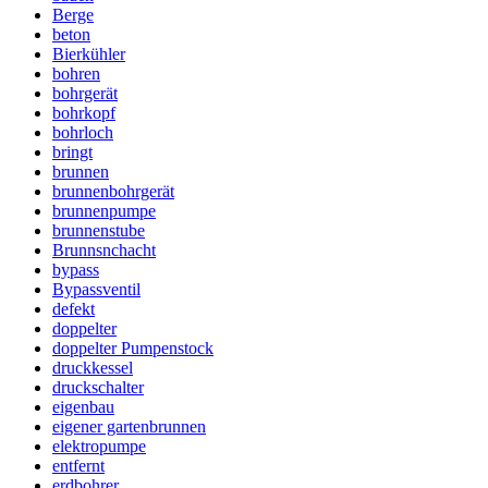
Berge
beton
Bierkühler
bohren
bohrgerät
bohrkopf
bohrloch
bringt
brunnen
brunnenbohrgerät
brunnenpumpe
brunnenstube
Brunnsnchacht
bypass
Bypassventil
defekt
doppelter
doppelter Pumpenstock
druckkessel
druckschalter
eigenbau
eigener gartenbrunnen
elektropumpe
entfernt
erdbohrer