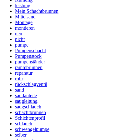
leistung
Mein Schachtbrunnen
Mittelsand
Montage
montieren
neu
nicht
pumpe
Pumpenschacht
Pumpenstock
pumpenständer
rammbrunnen
reparatur
rohr
rückschlagventil
sand
sandanteile
saugleitung
saugschlauch
schachtbrunnen
Schichtenprofil
schlauch
schwengelpumpe
selber