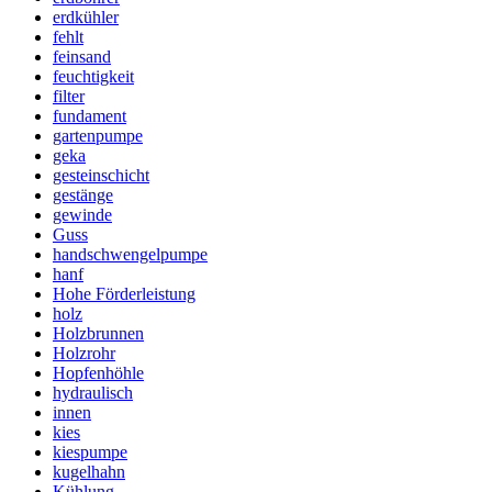
erdkühler
fehlt
feinsand
feuchtigkeit
filter
fundament
gartenpumpe
geka
gesteinschicht
gestänge
gewinde
Guss
handschwengelpumpe
hanf
Hohe Förderleistung
holz
Holzbrunnen
Holzrohr
Hopfenhöhle
hydraulisch
innen
kies
kiespumpe
kugelhahn
Kühlung