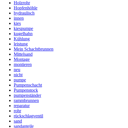
Holzrohr
Hopfenhöhle
hydraulisch
innen
kies
kiespumpe
kugelhahn
Kühlung
leistung
Mein Schachtbrunnen
Mittelsand
Montage
montieren
neu
nicht
pumpe
Pumpenschacht
Pumpenstock
pumpenständer
rammbrunnen
reparatur
rohr
rückschlagventil
sand
sandanteile