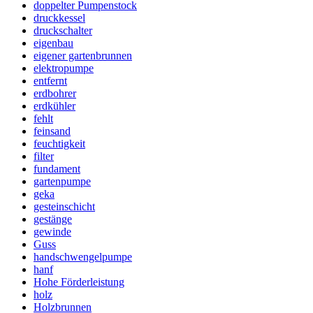
doppelter Pumpenstock
druckkessel
druckschalter
eigenbau
eigener gartenbrunnen
elektropumpe
entfernt
erdbohrer
erdkühler
fehlt
feinsand
feuchtigkeit
filter
fundament
gartenpumpe
geka
gesteinschicht
gestänge
gewinde
Guss
handschwengelpumpe
hanf
Hohe Förderleistung
holz
Holzbrunnen