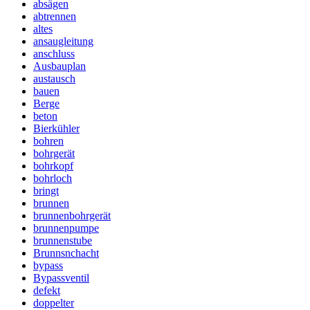
absägen
abtrennen
altes
ansaugleitung
anschluss
Ausbauplan
austausch
bauen
Berge
beton
Bierkühler
bohren
bohrgerät
bohrkopf
bohrloch
bringt
brunnen
brunnenbohrgerät
brunnenpumpe
brunnenstube
Brunnsnchacht
bypass
Bypassventil
defekt
doppelter