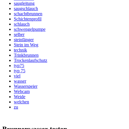
saugleitung
saugschlauch
schachtbrunnen
Schichtenprofil
schlauch
schwengelpumpe
selber
steinfänger
Stein im Weg
technik
Trinkbrunnen
Trockenlaufschutz
typ75
typ 75
viel
wasser
Wasserspeier
Webcam
Weide
welchen
zu